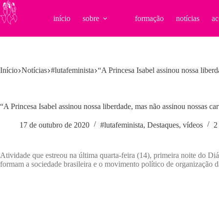
Pular
para
início
sobre
formação
notícias
ac
o
conteúdo
Início
Notícias
#lutafeminista
“A Princesa Isabel assinou nossa liberd
“A Princesa Isabel assinou nossa liberdade, mas não assinou nossas cart
17 de outubro de 2020
#lutafeminista
,
Destaques
,
vídeos
2
Atividade que estreou na última quarta-feira (14), primeira noite do D
formam a sociedade brasileira e o movimento político de organização d