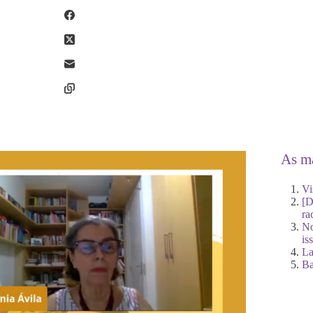
As ma
Vi
[D
ra
No
is
La
Ba