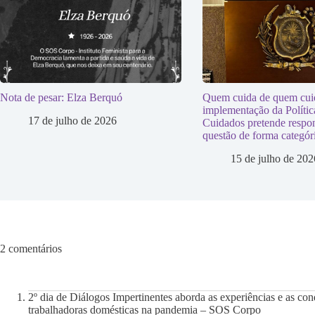
Nota de pesar: Elza Berquó
Quem cuida de quem cui
implementação da Polític
17 de julho de 2026
Cuidados pretende respon
questão de forma categóri
15 de julho de 202
2 comentários
2º dia de Diálogos Impertinentes aborda as experiências e as con
trabalhadoras domésticas na pandemia – SOS Corpo