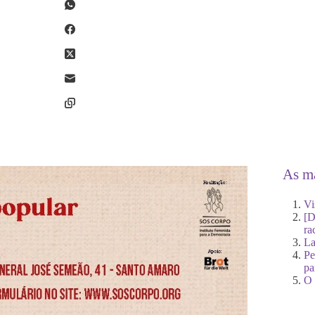
As ma
Vi
[D
ra
La
Pe
pa
O 