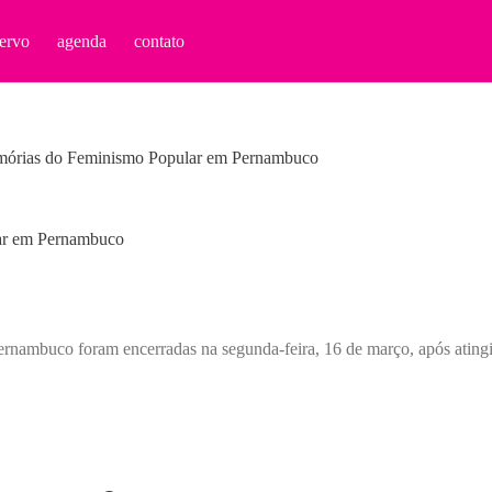
ervo
agenda
contato
mórias do Feminismo Popular em Pernambuco
ar em Pernambuco
nambuco foram encerradas na segunda-feira, 16 de março, após atingir