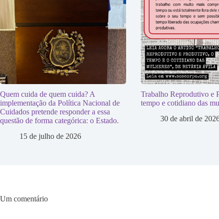
Quem cuida de quem cuida? A
Trabalho Reprodutivo e P
implementação da Política Nacional de
tempo e cotidiano das mu
Cuidados pretende responder a essa
30 de abril de 202
questão de forma categórica: o Estado.
15 de julho de 2026
Um comentário