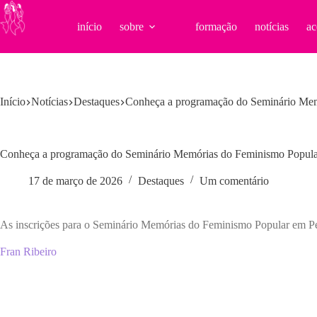
Pular
para
início
sobre
formação
notícias
ac
o
conteúdo
Início
Notícias
Destaques
Conheça a programação do Seminário Me
Conheça a programação do Seminário Memórias do Feminismo Popul
17 de março de 2026
Destaques
Um comentário
As inscrições para o Seminário Memórias do Feminismo Popular em Per
Fran Ribeiro