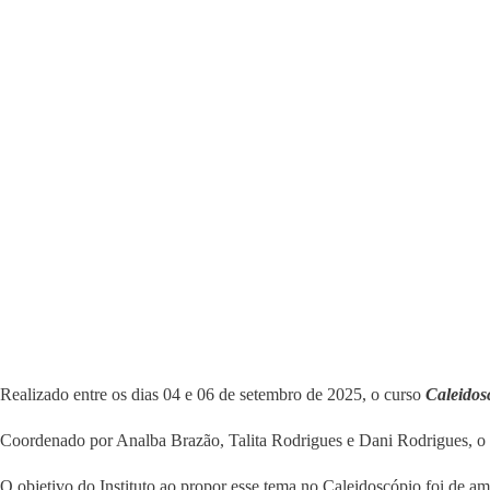
Realizado entre os dias 04 e 06 de setembro de 2025, o curso
Caleidos
Coordenado por Analba Brazão, Talita Rodrigues e Dani Rodrigues, o cu
O objetivo do Instituto ao propor esse tema no Caleidoscópio foi de am