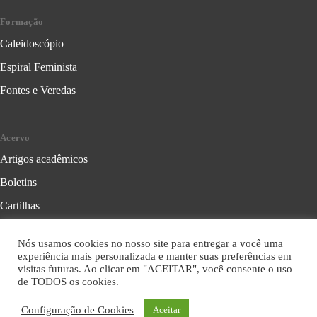
Formação
Caleidoscópio
Espiral Feminista
Fontes e Veredas
Acervo
Artigos acadêmicos
Boletins
Cartilhas
Cadernos de Crítica Feminista
Nós usamos cookies no nosso site para entregar a você uma
Folhetos
experiência mais personalizada e manter suas preferências em
visitas futuras. Ao clicar em "ACEITAR", você consente o uso
Livros
de TODOS os cookies.
Série Formação Política
Configuração de Cookies
Aceitar