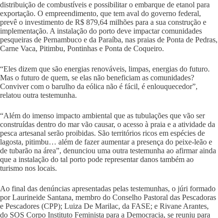
distribuição de combustíveis e possibilitar o embarque de etanol para
exportação. O empreendimento, que tem aval do governo federal,
prevê o investimento de R$ 879,64 milhões para a sua construção e
implementação. A instalação do porto deve impactar comunidades
pesqueiras de Pernambuco e da Paraíba, nas praias de Ponta de Pedras,
Carne Vaca, Pitimbu, Pontinhas e Ponta de Coqueiro.
“Eles dizem que são energias renováveis, limpas, energias do futuro.
Mas o futuro de quem, se elas não beneficiam as comunidades?
Conviver com o barulho da eólica não é fácil, é enlouquecedor”,
relatou outra testemunha.
“Além do imenso impacto ambiental que as tubulações que vão ser
construídas dentro do mar vão causar, o acesso à praia e a atividade da
pesca artesanal serão proibidas. São territórios ricos em espécies de
lagosta, pitimbu… além de fazer aumentar a presença do peixe-leão e
de tubarão na área”, denunciou uma outra testemunha ao afirmar ainda
que a instalação do tal porto pode representar danos também ao
turismo nos locais.
Ao final das denúncias apresentadas pelas testemunhas, o júri formado
por Laurineide Santana, membro do Conselho Pastoral das Pescadoras
e Pescadores (CPP); Luiza De Marilac, da FASE; e Rivane Arantes,
do SOS Corpo Instituto Feminista para a Democracia, se reuniu para