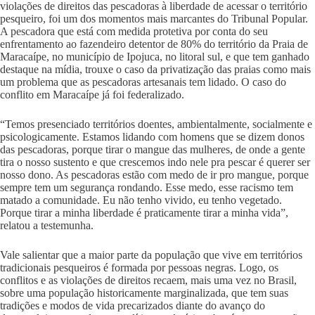
violações de direitos das pescadoras à liberdade de acessar o território
pesqueiro, foi um dos momentos mais marcantes do Tribunal Popular.
A pescadora que está com medida protetiva por conta do seu
enfrentamento ao fazendeiro detentor de 80% do território da Praia de
Maracaípe, no município de Ipojuca, no litoral sul, e que tem ganhado
destaque na mídia, trouxe o caso da privatização das praias como mais
um problema que as pescadoras artesanais tem lidado. O caso do
conflito em Maracaípe já foi federalizado.
“Temos presenciado territórios doentes, ambientalmente, socialmente e
psicologicamente. Estamos lidando com homens que se dizem donos
das pescadoras, porque tirar o mangue das mulheres, de onde a gente
tira o nosso sustento e que crescemos indo nele pra pescar é querer ser
nosso dono. As pescadoras estão com medo de ir pro mangue, porque
sempre tem um segurança rondando. Esse medo, esse racismo tem
matado a comunidade. Eu não tenho vivido, eu tenho vegetado.
Porque tirar a minha liberdade é praticamente tirar a minha vida”,
relatou a testemunha.
Vale salientar que a maior parte da população que vive em territórios
tradicionais pesqueiros é formada por pessoas negras. Logo, os
conflitos e as violações de direitos recaem, mais uma vez no Brasil,
sobre uma população historicamente marginalizada, que tem suas
tradições e modos de vida precarizados diante do avanço do