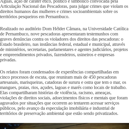
Águas, ação de caráter ético, político e simbólico convocada pela
Articulação Nacional das Pescadoras, para julgar crimes que violam os
direitos humanos das mulheres e crimes socioambientais sobre os
territórios pesqueiros em Pernambuco.
Realizado no auditório Dom Hélder Câmara, na Universidade Católica
de Pernambuco, nove pescadoras apresentaram testemunhos com
graves denúncias contra os violadores dos direitos das pescadoras: o
Estado brasileiro, nas instâncias federal, estadual e municipal, através
de ministérios, secretarias, parlamentares e agentes judiciários, projetos
e empreendimentos privados, fazendeiros, usineiros e empresas
privadas.
Os relatos foram condensados de experiências compartilhadas em
cinco processos de escuta, que reuniram mais de 450 pescadoras
artesanais, marisqueiras, catadoras de sururu e ostra que tem o mar, os
mangues, praias, rios, açudes, lagoas e marés como locais de trabalho.
Elas compartilharam histórias de violência, racismo, ameaças,
violações de direitos sociais, adoecimentos físicos e mentais que foram
agravados por situações que ocorrem ao tentarem acessar serviços
públicos, pelo avanço da especulação imobiliária e industrial de
territórios de preservação ambiental que estão sendo privatizados.