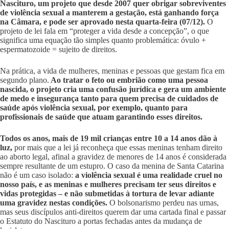
Nascituro, um projeto que desde 2007 quer obrigar sobreviventes
de violência sexual a manterem a gestação, está ganhando força
na Câmara, e pode ser aprovado nesta quarta-feira (07/12).
O
projeto de lei fala em “proteger a vida desde a concepção”, o que
significa uma equação tão simples quanto problemática: óvulo +
espermatozoide = sujeito de direitos.
Na prática, a vida de mulheres, meninas e pessoas que gestam fica em
segundo plano.
Ao tratar o feto ou embrião como uma pessoa
nascida, o projeto cria uma confusão jurídica e gera um ambiente
de medo e insegurança tanto para quem precisa de cuidados de
saúde após violência sexual, por exemplo, quanto para
profissionais de saúde que atuam garantindo esses direitos.
Todos os anos, mais de 19 mil crianças entre 10 a 14 anos dão à
luz,
por mais que a lei já reconheça que essas meninas tenham direito
ao aborto legal, afinal a gravidez de menores de 14 anos é considerada
sempre resultante de um estupro. O caso da menina de Santa Catarina
não é um caso isolado:
a violência sexual é uma realidade cruel no
nosso país, e as meninas e mulheres precisam ter seus direitos e
vidas protegidas – e não submetidas à tortura de levar adiante
uma gravidez nestas condições.
O bolsonarismo perdeu nas urnas,
mas seus discípulos anti-direitos querem dar uma cartada final e passar
o Estatuto do Nascituro a portas fechadas antes da mudança de