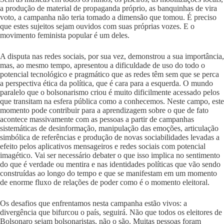
a produção de material de propaganda próprio, as banquinhas de vira
voto, a campanha não teria tomado a dimensão que tomou. É preciso
que estes sujeitos sejam ouvidos com suas próprias vozes. E o
movimento feminista popular é um deles.
A disputa nas redes sociais, por sua vez, demonstrou a sua importância,
mas, ao mesmo tempo, apresentou a dificuldade de uso do todo o
potencial tecnológico e pragmático que as redes têm sem que se perca
a perspectiva ética da política, que é cara para a esquerda. O mundo
paralelo que o bolsonarismo criou é muito dificilmente acessado pelos
que transitam na esfera pública como a conhecemos. Neste campo, este
momento pode contribuir para a aprendizagem sobre o que de fato
acontece massivamente com as pessoas a partir de campanhas
sistemáticas de desinformação, manipulação das emoções, articulação
simbólica de referências e produção de novas sociabilidades levadas a
efeito pelos aplicativos mensageiros e redes sociais com potencial
imagético. Vai ser necessário debater o que isso implica no sentimento
do que é verdade ou mentira e nas identidades políticas que vão sendo
construídas ao longo do tempo e que se manifestam em um momento
de enorme fluxo de relações de poder como é o momento eleitoral.
Os desafios que enfrentamos nesta campanha estão vivos: a
divergência que bifurcou o país, seguirá. Não que todos os eleitores de
Bolsonaro sejam bolsonaristas, não o são. Muitas pessoas foram