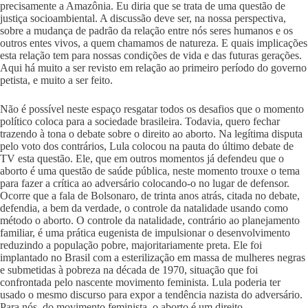
precisamente a Amazônia. Eu diria que se trata de uma questão de
justiça socioambiental. A discussão deve ser, na nossa perspectiva,
sobre a mudança de padrão da relação entre nós seres humanos e os
outros entes vivos, a quem chamamos de natureza. E quais implicações
esta relação tem para nossas condições de vida e das futuras gerações.
Aqui há muito a ser revisto em relação ao primeiro período do governo
petista, e muito a ser feito.
Não é possível neste espaço resgatar todos os desafios que o momento
político coloca para a sociedade brasileira. Todavia, quero fechar
trazendo à tona o debate sobre o direito ao aborto. Na legítima disputa
pelo voto dos contrários, Lula colocou na pauta do último debate de
TV esta questão. Ele, que em outros momentos já defendeu que o
aborto é uma questão de saúde pública, neste momento trouxe o tema
para fazer a crítica ao adversário colocando-o no lugar de defensor.
Ocorre que a fala de Bolsonaro, de trinta anos atrás, citada no debate,
defendia, a bem da verdade, o controle da natalidade usando como
método o aborto. O controle da natalidade, contrário ao planejamento
familiar, é uma prática eugenista de impulsionar o desenvolvimento
reduzindo a população pobre, majoritariamente preta. Ele foi
implantado no Brasil com a esterilização em massa de mulheres negras
e submetidas à pobreza na década de 1970, situação que foi
confrontada pelo nascente movimento feminista. Lula poderia ter
usado o mesmo discurso para expor a tendência nazista do adversário.
Para nós, do movimento feminista, o aborto é um direito,