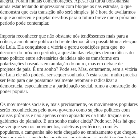
alegria. Foram muitas comemorações. Apesar da turba bolsonarista
ainda estar tentando impressionar com bloqueios nas estradas, o que
demonstra que esta transição não será simples, já é hora de avaliarmos
o que aconteceu e projetar desafios para o futuro breve que o próximo
período pode contemplar.
Importa reconhecer que não obstante nós tendêssemos mais para a
crítica, a amplitude política da frente democrática possibilitou a eleição
de Lula. Ela conquistou a vitória e gerou condições para que, no
decorrer do próximo período, a questão das relações democráticas do
trato político entre adversários de ideias não se transforme em
polarizações baseadas em anulação do outro, mas em debate de
projetos de país. É um sonho? Pode ser. Mas, certamente, sem a vitória
de Lula ele não poderia ser sequer sonhado. Nesta seara, muito precisa
ser feito para que possamos realmente retomar e radicalizar a
democracia, especialmente a participação social, rumo a construção do
poder popular.
Os movimentos sociais e, mais precisamente, os movimentos populares
serão reconhecidos pelo novo governo como sujeitos políticos com
causas próprias e não apenas como apoiadores da linha traçada nos
gabinetes do planalto. É um sonho maior ainda? Pode ser. Mas há que
se ver que sem os movimentos, coletivos periféricos, comitês
populares, a campanha não teria chegado ao enraizamento que chegou.
Sem as músicas em todos os ritmos, os piseiros, as mobilizações locais,