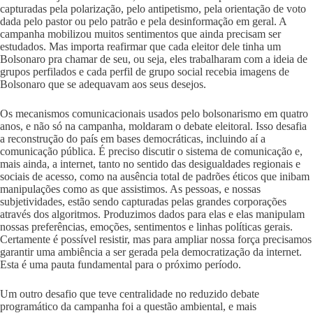
capturadas pela polarização, pelo antipetismo, pela orientação de voto
dada pelo pastor ou pelo patrão e pela desinformação em geral. A
campanha mobilizou muitos sentimentos que ainda precisam ser
estudados. Mas importa reafirmar que cada eleitor dele tinha um
Bolsonaro pra chamar de seu, ou seja, eles trabalharam com a ideia de
grupos perfilados e cada perfil de grupo social recebia imagens de
Bolsonaro que se adequavam aos seus desejos.
Os mecanismos comunicacionais usados pelo bolsonarismo em quatro
anos, e não só na campanha, moldaram o debate eleitoral. Isso desafia
a reconstrução do país em bases democráticas, incluindo aí a
comunicação pública. É preciso discutir o sistema de comunicação e,
mais ainda, a internet, tanto no sentido das desigualdades regionais e
sociais de acesso, como na ausência total de padrões éticos que inibam
manipulações como as que assistimos. As pessoas, e nossas
subjetividades, estão sendo capturadas pelas grandes corporações
através dos algoritmos. Produzimos dados para elas e elas manipulam
nossas preferências, emoções, sentimentos e linhas políticas gerais.
Certamente é possível resistir, mas para ampliar nossa força precisamos
garantir uma ambiência a ser gerada pela democratização da internet.
Esta é uma pauta fundamental para o próximo período.
Um outro desafio que teve centralidade no reduzido debate
programático da campanha foi a questão ambiental, e mais