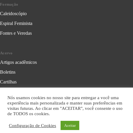
Formação
Caleidoscópio
Espiral Feminista
Fontes e Veredas
Acervo
Artigos acadêmicos
Boletins
Cartilhas
Cadernos de Crítica Feminista
Nós usamos cookies no nosso site para entregar a você uma
Folhetos
experiência mais personalizada e manter suas preferências em
visitas futuras. Ao clicar em "ACEITAR", você consente o uso
Livros
de TODOS os cookies.
Série Formação Política
Configuração de Cookies
Aceitar
Série Leitura Crítica