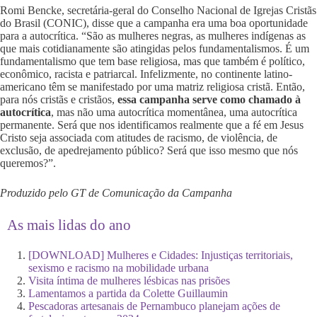
Romi Bencke, secretária-geral do Conselho Nacional de Igrejas Cristãs
do Brasil (CONIC), disse que a campanha era uma boa oportunidade
para a autocrítica. “São as mulheres negras, as mulheres indígenas as
que mais cotidianamente são atingidas pelos fundamentalismos. É um
fundamentalismo que tem base religiosa, mas que também é político,
econômico, racista e patriarcal. Infelizmente, no continente latino-
americano têm se manifestado por uma matriz religiosa cristã. Então,
para nós cristãs e cristãos,
essa campanha serve como chamado à
autocrítica
, mas não uma autocrítica momentânea, uma autocrítica
permanente. Será que nos identificamos realmente que a fé em Jesus
Cristo seja associada com atitudes de racismo, de violência, de
exclusão, de apedrejamento público? Será que isso mesmo que nós
queremos?”.
Produzido pelo GT de Comunicação da Campanha
As mais lidas do ano
[DOWNLOAD] Mulheres e Cidades: Injustiças territoriais,
sexismo e racismo na mobilidade urbana
Visita íntima de mulheres lésbicas nas prisões
Lamentamos a partida da Colette Guillaumin
Pescadoras artesanais de Pernambuco planejam ações de