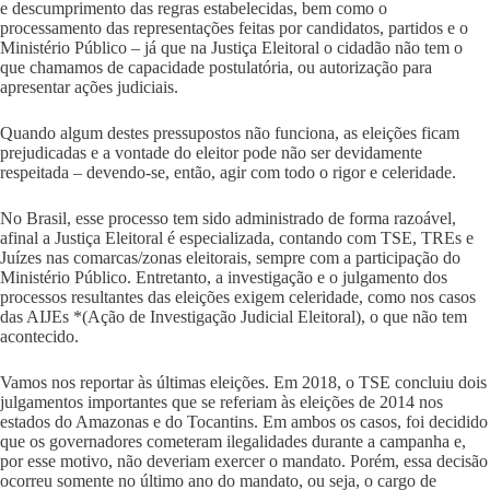
e descumprimento das regras estabelecidas, bem como o
processamento das representações feitas por candidatos, partidos e o
Ministério Público – já que na Justiça Eleitoral o cidadão não tem o
que chamamos de capacidade postulatória, ou autorização para
apresentar ações judiciais.
Quando algum destes pressupostos não funciona, as eleições ficam
prejudicadas e a vontade do eleitor pode não ser devidamente
respeitada – devendo-se, então, agir com todo o rigor e celeridade.
No Brasil, esse processo tem sido administrado de forma razoável,
afinal a Justiça Eleitoral é especializada, contando com TSE, TREs e
Juízes nas comarcas/zonas eleitorais, sempre com a participação do
Ministério Público. Entretanto, a investigação e o julgamento dos
processos resultantes das eleições exigem celeridade, como nos casos
das AIJEs *(Ação de Investigação Judicial Eleitoral), o que não tem
acontecido.
Vamos nos reportar às últimas eleições. Em 2018, o TSE concluiu dois
julgamentos importantes que se referiam às eleições de 2014 nos
estados do Amazonas e do Tocantins. Em ambos os casos, foi decidido
que os governadores cometeram ilegalidades durante a campanha e,
por esse motivo, não deveriam exercer o mandato. Porém, essa decisão
ocorreu somente no último ano do mandato, ou seja, o cargo de