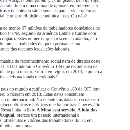
, nem sequer uma planta (…), da geleia, nem da sopa;
a Galindo
em uma coluna de opinião, em referência a
ticas e de cuidado são essenciais para a vida: quem as
ial, e uma retribuição econômica justa. Ou não?
m ao menos 67 milhões de trabalhadores domésticos no
cífico (41%), seguido da América Latina e Caribe com
região). Estes números, que crescem a cada dia, não
mite muitas realidades de quem permanece na
cance das recentes legislações laborais.
matéria de reconhecimento social nem de direitos deste
011, a OIT adotou o Convênio 189 que reconheceu os
edente para o setor. Entrou em vigor, em 2013, e pouco a
3
vas leis nacionais e regionais.
o país no mundo a ratificar o Convênio 189 da OIT (em
Peru o fizeram em 2018. Estas datas constituem
rco internacional. No entanto, as datas em si não são
ocioeconômicos e jurídicos que há por trás: é necessário
Nesta linha, o livro
A Mesa está servida. A luta das
Uruguai
, oferece um passeio internacional e
, obstáculos e vitórias das trabalhadoras do lar, em
 direitos humanos.