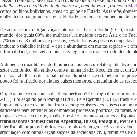
“
Assim como não lhes deixaria o cuidado de um bebê, um animalzinho
não lhes deixo o cuidado da democracia, nem do voto”,
escreveu
Mari
certos políticos bolivianos, antes do golpe de Estado. As tarefas domés
realiza tem uma grande responsabilidade, e merece reconhecimento soc
De acordo com a Organização Internacional do Trabalho (OIT), existe
2
mundo, dos quais 80% são mulheres
. A maioria está na Ásia e no Pa
27% (umas 18 milhões de pessoas, 7% de todas as pessoas ocupadas da 
incluem o trabalho infantil – que é abundante em muitas regiões – e o
informalidade, invisível ao radar dos registros oficiais e excluídos do al
A dimensão quantitativa do fenômeno não tem correlato qualitativo em 
setor econômico, tão antigo como a humanidade. Recentemente, em 2
direitos trabalhistas das trabalhadoras domésticas e estabelceu um prec
pouco foi ratificado por alguns países membros, enquadrando as respecti
O que acontece no cone sul latinoamericano? O Uruguai foi o primeir
2012). Foi seguido pelo Paraguai (2013) e Argentina (2014). Brasil e 
importantes marcos, ao atualizar os compromissos dos países com um ma
suficientes para entender os complexos processos políticos, culturais, s
mapear vozes e cenários, analizar posicionamentos, acordos e disputas. 
trabalhadoras domésticas na Argentina, Brasil, Paraguai, Peru e 
interdisciplinar pelos imbricados caminhos de negociações e resistências
articulação com outras organizações da sociedade civil, feministas e de