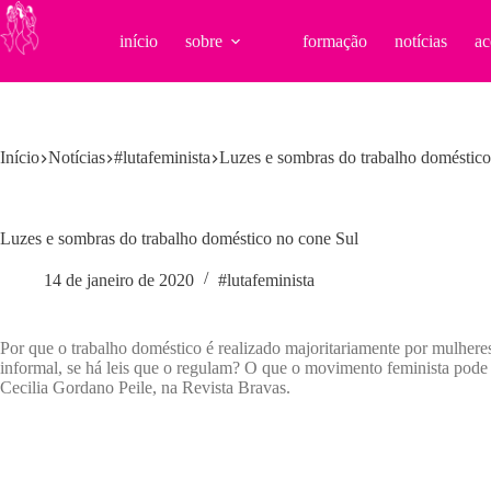
Pular
para
início
sobre
formação
notícias
ac
o
conteúdo
Início
Notícias
#lutafeminista
Luzes e sombras do trabalho doméstico
Luzes e sombras do trabalho doméstico no cone Sul
14 de janeiro de 2020
#lutafeminista
Por que o trabalho doméstico é realizado majoritariamente por mulheres
informal, se há leis que o regulam? O que o movimento feminista pode 
Cecilia Gordano Peile, na Revista Bravas.