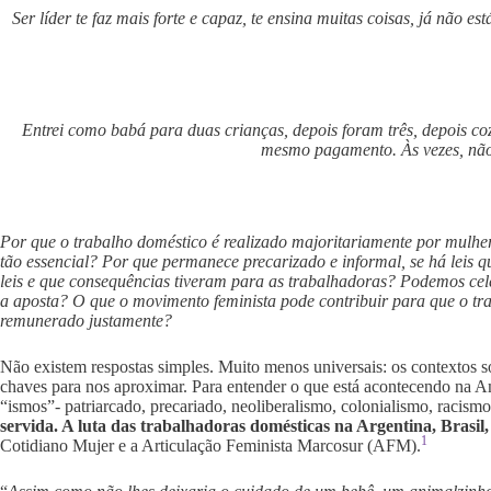
Ser líder te faz mais forte e capaz, te ensina muitas coisas, já não e
Entrei como babá para duas crianças, depois foram três, depois co
mesmo pagamento. Às vezes, não 
Por que o trabalho doméstico é realizado majoritariamente por mulhere
tão essencial? Por que permanece precarizado e informal, se há leis 
leis e que consequências tiveram para as trabalhadoras? Podemos cel
a aposta? O que o movimento feminista pode contribuir para que o tra
remunerado justamente?
Não existem respostas simples. Muito menos universais: os contextos soc
chaves para nos aproximar. Para entender o que está acontecendo na Am
“ismos”- patriarcado, precariado, neoliberalismo, colonialismo, racis
servida. A luta das trabalhadoras domésticas na Argentina, Brasil
1
Cotidiano Mujer e a Articulação Feminista Marcosur (AFM).