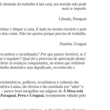
stás limitada do trabalho à tua casa, teu marido não pode
mais te impedir.
Librada, Paraguai
zinhar e limpar a casa. E tudo no mesmo horário e pelo
dou conta. Não me queixo porque preciso de trabalho.
Daniela, Uruguai
s pobres e racializadas? Por que parece invisível, se é
que o regulam? Qual foi o processo de aprovação destas
ebrar os avanços conquistados, ou temos que redobrar
balho doméstico seja dignificado, reconhecido e
iohistóricos, políticos, econômicos e culturais são
érica Latina, tão diversa e tão assediada por “ados” e
mo – parece bom mergulhar nas páginas de
A Mesa está
, Paraguai, Peru e Uruguai,
recentemente editado pelo