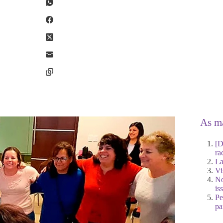
As ma
[D
ra
La
Vi
No
is
Pe
pa