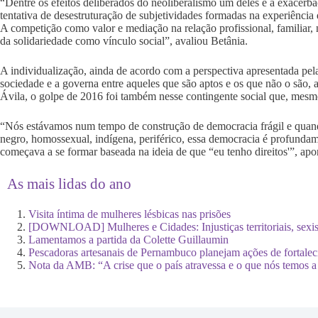
“Dentre os efeitos deliberados do neoliberalismo um deles é a exacerba
tentativa de desestruturação de subjetividades formadas na experiência
A competição como valor e mediação na relação profissional, familiar, n
da solidariedade como vínculo social”, avaliou Betânia.
A individualização, ainda de acordo com a perspectiva apresentada pela so
sociedade e a governa entre aqueles que são aptos e os que não o são,
Ávila, o golpe de 2016 foi também nesse contingente social que, mesmo
“Nós estávamos num tempo de construção de democracia frágil e quand
negro, homossexual, indígena, periférico, essa democracia é profundam
começava a se formar baseada na ideia de que “eu tenho direitos'”, ap
As mais lidas do ano
Visita íntima de mulheres lésbicas nas prisões
[DOWNLOAD] Mulheres e Cidades: Injustiças territoriais, sexi
Lamentamos a partida da Colette Guillaumin
Pescadoras artesanais de Pernambuco planejam ações de fortale
Nota da AMB: “A crise que o país atravessa e o que nós temos a