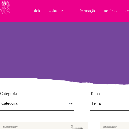
Pular
para
início
sobre
formação
notícias
ac
o
conteúdo
Categoria
Tema