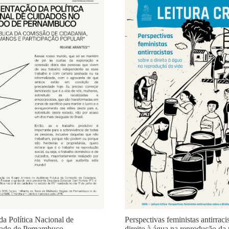
Perspectivas feministas antirraci
a Política Nacional de
direito à água na reprodução da 
tado de Pernambuco