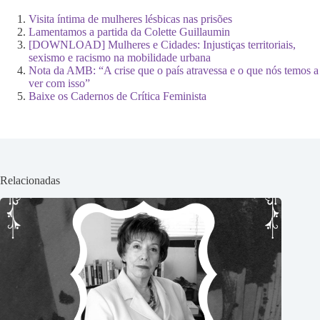
Visita íntima de mulheres lésbicas nas prisões
Lamentamos a partida da Colette Guillaumin
[DOWNLOAD] Mulheres e Cidades: Injustiças territoriais,
sexismo e racismo na mobilidade urbana
Nota da AMB: “A crise que o país atravessa e o que nós temos a
ver com isso”
Baixe os Cadernos de Crítica Feminista
Relacionadas