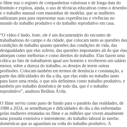
o filme traz o registro de companheiras valorosas e de longa data do
Instituto e explora, ainda, o uso de técnicas educativas como o desenho
e o trabalho manual com massinhas de modelar, que as mulheres
utilizaram para para representar suas experiências e vivências no
mundo do trabalho produtivo e do trabalho reprodutivo em casa.
“O vídeo é lindo, forte, ele é um documentário do encontro de
trabalhadoras do campo e da cidade, que colocam tanto as questões das
condições de trabalho quanto questões das condições de vida, das
desigualdades que elas sofrem, das questões importantes ali do que elas
almejam como melhorias e como direitos do trabalho. Elas fazem uma
crítica ao fato de trabalharem igual aos homens e receberem um salário
menor, sobre a dureza do trabalho, os desejos de terem outras
profissões. Colocam também em termos de denúncia e constatação, a
partir das dificuldades do dia a dia, que elas estão no trabalho tanto
para fazer uma renda, o que nós definimos como trabalho produtivo, e
também pro trabalho doméstico de todo dia, que é o trabalho
reprodutivo”, analisou Betânia Ávila.
O filme serviu como pano de fundo para o paralelo das realidades, de
1988 a 2024, as semelhanças e dificuldades do dia a dia enfrentadas
pelas mulheres retratadas no filme e as milhões que vivem atualmente
uma jornada extensiva e intermitente, do trabalho laboral às tarefas
domésticas que as aguardam na volta do trabalho produtivo. A