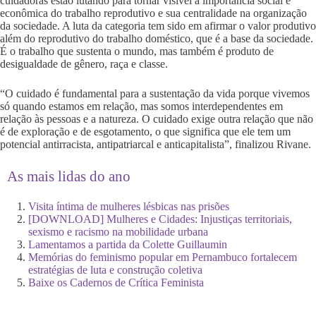
cuidadoras estão lutando para tornar visível a importância social e
econômica do trabalho reprodutivo e sua centralidade na organização
da sociedade. A luta da categoria tem sido em afirmar o valor produtivo
além do reprodutivo do trabalho doméstico, que é a base da sociedade.
É o trabalho que sustenta o mundo, mas também é produto de
desigualdade de gênero, raça e classe.
“O cuidado é fundamental para a sustentação da vida porque vivemos
só quando estamos em relação, mas somos interdependentes em
relação às pessoas e a natureza. O cuidado exige outra relação que não
é de exploração e de esgotamento, o que significa que ele tem um
potencial antirracista, antipatriarcal e anticapitalista”, finalizou Rivane.
As mais lidas do ano
Visita íntima de mulheres lésbicas nas prisões
[DOWNLOAD] Mulheres e Cidades: Injustiças territoriais,
sexismo e racismo na mobilidade urbana
Lamentamos a partida da Colette Guillaumin
Memórias do feminismo popular em Pernambuco fortalecem
estratégias de luta e construção coletiva
Baixe os Cadernos de Crítica Feminista