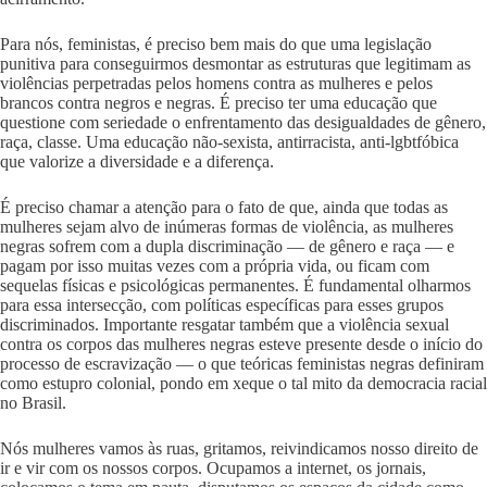
Para nós, feministas, é preciso bem mais do que uma legislação
punitiva para conseguirmos desmontar as estruturas que legitimam as
violências perpetradas pelos homens contra as mulheres e pelos
brancos contra negros e negras. É preciso ter uma educação que
questione com seriedade o enfrentamento das desigualdades de gênero,
raça, classe. Uma educação não-sexista, antirracista, anti-lgbtfóbica
que valorize a diversidade e a diferença.
É preciso chamar a atenção para o fato de que, ainda que todas as
mulheres sejam alvo de inúmeras formas de violência, as mulheres
negras sofrem com a dupla discriminação — de gênero e raça — e
pagam por isso muitas vezes com a própria vida, ou ficam com
sequelas físicas e psicológicas permanentes. É fundamental olharmos
para essa intersecção, com políticas específicas para esses grupos
discriminados. Importante resgatar também que a violência sexual
contra os corpos das mulheres negras esteve presente desde o início do
processo de escravização — o que teóricas feministas negras definiram
como estupro colonial, pondo em xeque o tal mito da democracia racial
no Brasil.
Nós mulheres vamos às ruas, gritamos, reivindicamos nosso direito de
ir e vir com os nossos corpos. Ocupamos a internet, os jornais,