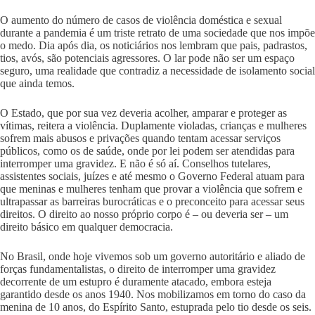
O aumento do número de casos de violência doméstica e sexual
durante a pandemia é um triste retrato de uma sociedade que nos impõe
o medo. Dia após dia, os noticiários nos lembram que pais, padrastos,
tios, avós, são potenciais agressores. O lar pode não ser um espaço
seguro, uma realidade que contradiz a necessidade de isolamento social
que ainda temos.
O Estado, que por sua vez deveria acolher, amparar e proteger as
vítimas, reitera a violência. Duplamente violadas, crianças e mulheres
sofrem mais abusos e privações quando tentam acessar serviços
públicos, como os de saúde, onde por lei podem ser atendidas para
interromper uma gravidez. E não é só aí. Conselhos tutelares,
assistentes sociais, juízes e até mesmo o Governo Federal atuam para
que meninas e mulheres tenham que provar a violência que sofrem e
ultrapassar as barreiras burocráticas e o preconceito para acessar seus
direitos. O direito ao nosso próprio corpo é – ou deveria ser – um
direito básico em qualquer democracia.
No Brasil, onde hoje vivemos sob um governo autoritário e aliado de
forças fundamentalistas, o direito de interromper uma gravidez
decorrente de um estupro é duramente atacado, embora esteja
garantido desde os anos 1940. Nos mobilizamos em torno do caso da
menina de 10 anos, do Espírito Santo, estuprada pelo tio desde os seis.