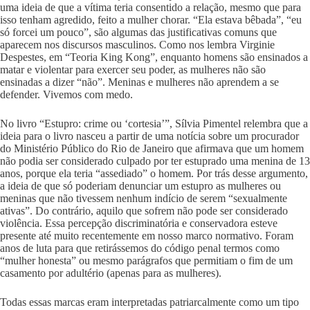
uma ideia de que a vítima teria consentido a relação, mesmo que para
isso tenham agredido, feito a mulher chorar. “Ela estava bêbada”, “eu
só forcei um pouco”, são algumas das justificativas comuns que
aparecem nos discursos masculinos. Como nos lembra Virginie
Despestes, em “Teoria King Kong”, enquanto homens são ensinados a
matar e violentar para exercer seu poder, as mulheres não são
ensinadas a dizer “não”. Meninas e mulheres não aprendem a se
defender. Vivemos com medo.
No livro “Estupro: crime ou ‘cortesia’”, Sílvia Pimentel relembra que a
ideia para o livro nasceu a partir de uma notícia sobre um procurador
do Ministério Público do Rio de Janeiro que afirmava que um homem
não podia ser considerado culpado por ter estuprado uma menina de 13
anos, porque ela teria “assediado” o homem. Por trás desse argumento,
a ideia de que só poderiam denunciar um estupro as mulheres ou
meninas que não tivessem nenhum indício de serem “sexualmente
ativas”. Do contrário, aquilo que sofrem não pode ser considerado
violência. Essa percepção discriminatória e conservadora esteve
presente até muito recentemente em nosso marco normativo. Foram
anos de luta para que retirássemos do código penal termos como
“mulher honesta” ou mesmo parágrafos que permitiam o fim de um
casamento por adultério (apenas para as mulheres).
Todas essas marcas eram interpretadas patriarcalmente como um tipo