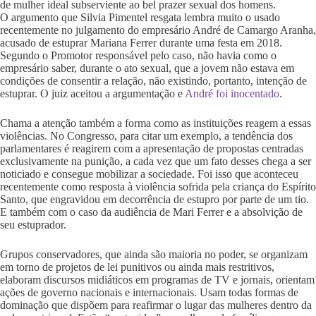
de mulher ideal subserviente ao bel prazer sexual dos homens.
O argumento que Silvia Pimentel resgata lembra muito o usado
recentemente no julgamento do empresário André de Camargo Aranha,
acusado de estuprar Mariana Ferrer durante uma festa em 2018.
Segundo o Promotor responsável pelo caso, não havia como o
empresário saber, durante o ato sexual, que a jovem não estava em
condições de consentir a relação, não existindo, portanto, intenção de
estuprar. O juiz aceitou a argumentação e
André foi inocentado
.
Chama a atenção também a forma como as instituições reagem a essas
violências. No Congresso, para citar um exemplo, a tendência dos
parlamentares é reagirem com a apresentação de propostas centradas
exclusivamente na punição, a cada vez que um fato desses chega a ser
noticiado e consegue mobilizar a sociedade. Foi isso que aconteceu
recentemente como resposta à violência sofrida pela criança do Espírito
Santo, que engravidou em decorrência de estupro por parte de um tio.
E também com o caso da audiência de Mari Ferrer e a absolvição de
seu estuprador.
Grupos conservadores, que ainda são maioria no poder, se organizam
em torno de projetos de lei punitivos ou ainda mais restritivos,
elaboram discursos midiáticos em programas de TV e jornais, orientam
ações de governo nacionais e internacionais. Usam todas formas de
dominação que dispõem para reafirmar o lugar das mulheres dentro da