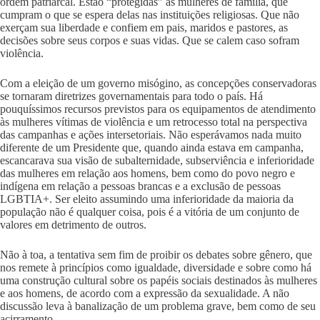
ordem patriarcal. Estão “protegidas” as mulheres de família, que
cumpram o que se espera delas nas instituições religiosas. Que não
exerçam sua liberdade e confiem em pais, maridos e pastores, as
decisões sobre seus corpos e suas vidas. Que se calem caso sofram
violência.
Com a eleição de um governo misógino, as concepções conservadoras
se tornaram diretrizes governamentais para todo o país. Há
pouquíssimos recursos previstos para os equipamentos de atendimento
às mulheres vítimas de violência e um retrocesso total na perspectiva
das campanhas e ações intersetoriais. Não esperávamos nada muito
diferente de um Presidente que, quando ainda estava em campanha,
escancarava sua visão de subalternidade, subserviência e inferioridade
das mulheres em relação aos homens, bem como do povo negro e
indígena em relação a pessoas brancas e a exclusão de pessoas
LGBTIA+. Ser eleito assumindo uma inferioridade da maioria da
população não é qualquer coisa, pois é a vitória de um conjunto de
valores em detrimento de outros.
Não à toa, a tentativa sem fim de proibir os debates sobre gênero, que
nos remete à princípios como igualdade, diversidade e sobre como há
uma construção cultural sobre os papéis sociais destinados às mulheres
e aos homens, de acordo com a expressão da sexualidade. A não
discussão leva à banalização de um problema grave, bem como de seu
acirramento.