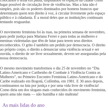
colocamos o tema em pauta, disputamos os espaços da cidade como
lugar possível de circulação livre de violências. Mas a luta não é
simples, pois são os poderes dominados por homens brancos que
determinam quem tem direito à voz, à circular livremente pelo espaço
público e à cidadania. É a moral deles que as instituições continuam
tentando resguardar.
O movimento feminista foi às ruas, na primeira semana de novembro,
para pedir justiça para Mariana Ferrer e para todas as mulheres e
meninas violentadas que têm de lutar para terem seus direitos
reconhecidos. O grito é também um pedido por democracia. O direito
ao próprio corpo, o direito a denunciar uma violência sexual e ser
ouvida, o direito de ser livre sexualmente, devem ser asseguradas pela
nossa democracia.
O mesmo movimento transformou o dia 25 de novembro no “Dia
Latino-Americano e Caribenho de Combate à Violência Contra as
Mulheres”, no Primeiro Encontro Feminista Latino-Americano e do
Caribe realizado em Bogotá, Colômbia, em 1981. E 30 anos depois,
continuamos na luta por justiça e por uma vida livre de violência!
Como diria um dos slogans mais conhecidos do movimento feminista,
quem ama não mata — não humilha e não maltrata!
As mais lidas do ano