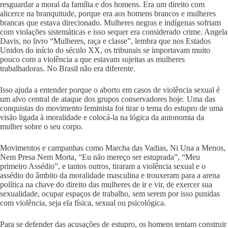
resguardar a moral da família e dos homens. Era um direito com
alicerce na branquitude, porque era aos homens brancos e mulheres
brancas que estava direcionado. Mulheres negras e indígenas sofriam
com violações sistemáticas e isso sequer era considerado crime. Angela
Davis, no livro “Mulheres, raça e classe”, lembra que nos Estados
Unidos do início do século XX, os tribunais se importavam muito
pouco com a violência a que estavam sujeitas as mulheres
trabalhadoras. No Brasil não era diferente.
Isso ajuda a entender porque o aborto em casos de violência sexual é
um alvo central de ataque dos grupos conservadores hoje. Uma das
conquistas do movimento feminista foi tirar o tema do estupro de uma
visão ligada à moralidade e colocá-la na lógica da autonomia da
mulher sobre o seu corpo.
Movimentos e campanhas como Marcha das Vadias, Ni Una a Menos,
Nem Presa Nem Morta, “Eu não mereço ser estuprada”, “Meu
primeiro Assédio”, e tantos outros, tiraram a violência sexual e o
assédio do âmbito da moralidade masculina e trouxeram para a arena
política na chave do direito das mulheres de ir e vir, de exercer sua
sexualidade, ocupar espaços de trabalho, sem serem por isso punidas
com violência, seja ela física, sexual ou psicológica.
Para se defender das acusações de estupro, os homens tentam construir