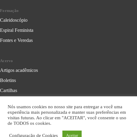
Formação
Caleidoscópio
Espiral Feminista
Fontes e Veredas
Acervo
Artigos acadêmicos
Boletins
Cartilhas
Cadernos de Crítica Feminista
Nós usamos cookies no nosso site para entregar a você uma
Folhetos
experiência mais personalizada e manter suas preferências em
visitas futuras. Ao clicar em "ACEITAR", você consente o uso
Livros
de TODOS os cookies.
Série Formação Política
Configuração de Cookies
Aceitar