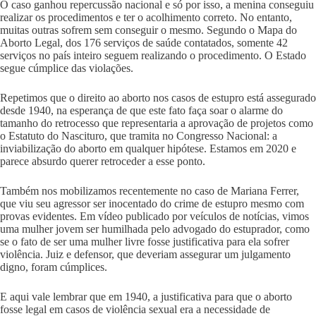
O caso ganhou repercussão nacional e só por isso, a menina conseguiu
realizar os procedimentos e ter o acolhimento correto. No entanto,
muitas outras sofrem sem conseguir o mesmo. Segundo o Mapa do
Aborto Legal, dos 176 serviços de saúde contatados, somente 42
serviços no país inteiro seguem realizando o procedimento. O Estado
segue cúmplice das violações.
Repetimos que o direito ao aborto nos casos de estupro está assegurado
desde 1940, na esperança de que este fato faça soar o alarme do
tamanho do retrocesso que representaria a aprovação de projetos como
o Estatuto do Nascituro, que tramita no Congresso Nacional: a
inviabilização do aborto em qualquer hipótese. Estamos em 2020 e
parece absurdo querer retroceder a esse ponto.
Também nos mobilizamos recentemente no caso de Mariana Ferrer,
que viu seu agressor ser inocentado do crime de estupro mesmo com
provas evidentes. Em vídeo publicado por veículos de notícias, vimos
uma mulher jovem ser humilhada pelo advogado do estuprador, como
se o fato de ser uma mulher livre fosse justificativa para ela sofrer
violência. Juiz e defensor, que deveriam assegurar um julgamento
digno, foram cúmplices.
E aqui vale lembrar que em 1940, a justificativa para que o aborto
fosse legal em casos de violência sexual era a necessidade de