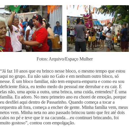
Fotos: Arquivo/Espaço Mulher
“Já faz 10 anos que eu brinco nesse bloco, o mesmo tempo que estou
aqui no grupo. Eu não saio no Galo e em nenhum outro bloco, só
nesse. É um bloco familiar, não tem empurra-empurra e como eu sou
deficiente física, eu tenho medo do pessoal me derrubar e eu cair. E
elas não, uma apoia a outra, uma brinca, uma cuida, entendeu? É uma
família. Eu adoro. No meu primeiro ano eu chorei de emoção, porque
eu desfilei aqui dentro de Passarinho. Quando começa a tocar a
orquestra ali fora, começa a encher de gente. Minha família vem, meus
netos vem. Minha neta no ano passado brincou tanto que fez até dois
calos no pé e teve que ir na cacunda…eu continuei brincando, foi
muito gostoso”, contou com empolgação.