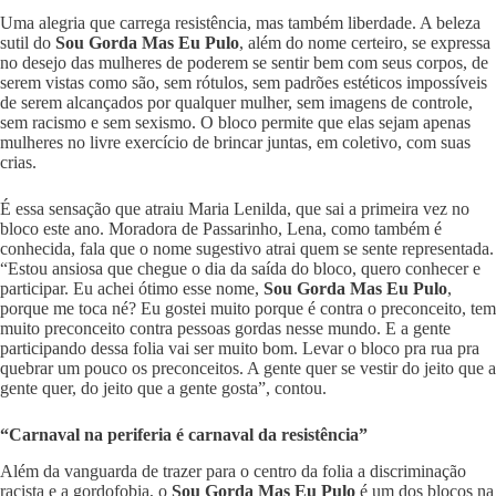
Uma alegria que carrega resistência, mas também liberdade. A beleza
sutil do
Sou Gorda Mas Eu Pulo
, além do nome certeiro, se expressa
no desejo das mulheres de poderem se sentir bem com seus corpos, de
serem vistas como são, sem rótulos, sem padrões estéticos impossíveis
de serem alcançados por qualquer mulher, sem imagens de controle,
sem racismo e sem sexismo. O bloco permite que elas sejam apenas
mulheres no livre exercício de brincar juntas, em coletivo, com suas
crias.
É essa sensação que atraiu Maria Lenilda, que sai a primeira vez no
bloco este ano. Moradora de Passarinho, Lena, como também é
conhecida, fala que o nome sugestivo atrai quem se sente representada.
“Estou ansiosa que chegue o dia da saída do bloco, quero conhecer e
participar. Eu achei ótimo esse nome,
Sou Gorda Mas Eu Pulo
,
porque me toca né? Eu gostei muito porque é contra o preconceito, tem
muito preconceito contra pessoas gordas nesse mundo. E a gente
participando dessa folia vai ser muito bom. Levar o bloco pra rua pra
quebrar um pouco os preconceitos. A gente quer se vestir do jeito que a
gente quer, do jeito que a gente gosta”, contou.
“Carnaval na periferia é carnaval da resistência”
Além da vanguarda de trazer para o centro da folia a discriminação
racista e a gordofobia, o
Sou Gorda Mas Eu Pulo
é um dos blocos na