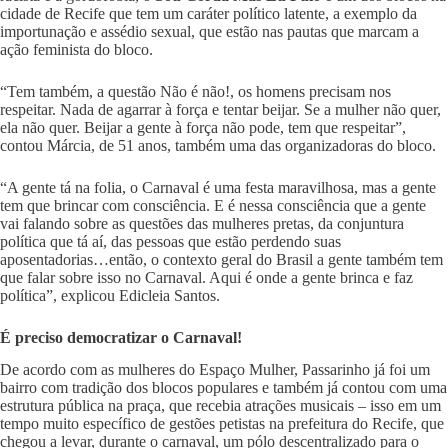
cidade de Recife que tem um caráter político latente, a exemplo da
importunação e assédio sexual, que estão nas pautas que marcam a
ação feminista do bloco.
“Tem também, a questão Não é não!, os homens precisam nos
respeitar. Nada de agarrar à força e tentar beijar. Se a mulher não quer,
ela não quer. Beijar a gente à força não pode, tem que respeitar”,
contou Márcia, de 51 anos, também uma das organizadoras do bloco.
“A gente tá na folia, o Carnaval é uma festa maravilhosa, mas a gente
tem que brincar com consciência. E é nessa consciência que a gente
vai falando sobre as questões das mulheres pretas, da conjuntura
política que tá aí, das pessoas que estão perdendo suas
aposentadorias…então, o contexto geral do Brasil a gente também tem
que falar sobre isso no Carnaval. Aqui é onde a gente brinca e faz
política”, explicou Edicleia Santos.
É preciso democratizar o Carnaval!
De acordo com as mulheres do Espaço Mulher, Passarinho já foi um
bairro com tradição dos blocos populares e também já contou com uma
estrutura pública na praça, que recebia atrações musicais – isso em um
tempo muito específico de gestões petistas na prefeitura do Recife, que
chegou a levar, durante o carnaval, um pólo descentralizado para o