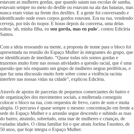
estavam as mulheres gordas, que quando saiam nas escolas de samba,
estavam sempre no meio do desfile ou estavam na ala das baianas, mas
nunca eram vistas na frente dos desfiles. E a gente foi conversando e
identificando onde esses corpos gordos estavam. Era na rua, vendendo
cerveja, por trás do isopor. E horas depois da conversa, uma delas
soltou ‘ah, minha filha, eu
sou gorda, mas eu pulo
’, contou Edicleia
Santos.
Com a ideia ressoando na mente, a proposta de nome para o bloco foi
apresentada na reunião do Espaço Mulher às integrantes do grupo, que
se identificaram de imediato. “Quase todas nós somos gordas e
trazemos muito forte nas nossas atividades a questão racial, que é uma
questão que nós enquanto um grupo de mulheres negras periféricas, e
que faz uma discussão muito forte sobre como a violência racista
interfere nas nossas vidas na cidade”, explicou Edicleia.
Através de apoios de parcerias de pequenos comerciantes do bairro e
de organizações dos movimentos sociais, a mulherada conseguiu
colocar o bloco na rua, com orquestra de frevo, carro de som e muita
alegria. O percurso é quase sempre o mesmo: concentração em frente a
sede do Espaço Mulher e o arrastão segue descendo e subindo as ruas
do bairro, atraindo, sobretudo, uma mar de mulheres e crianças, de
variadas idades. O clima familiar foi o que atraiu Joelma Faustino, de
50 anos, que hoje integra o Espaço Mulher.