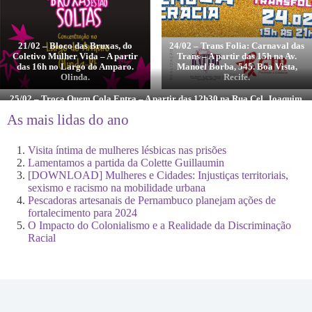
21/02 – Bloco das Bruxas, do
24/02 – Trans Folia: Carnaval das
Coletivo Mulher Vida – A partir
Trans – A partir das 15h na Av.
das 16h no Largo do Amparo.
Manoel Borba, 545. Boa Vista,
Olinda.
Recife.
25/02 – Troça Quem Cola Entra – A partir das 12h30 na Rua Cel. Joaquim
Cavalcante, 238. Olinda.
As mais lidas do ano
Visita íntima de mulheres lésbicas nas prisões
Lamentamos a partida da Colette Guillaumin
[DOWNLOAD] Mulheres e Cidades: Injustiças territoriais,
sexismo e racismo na mobilidade urbana
Pescadoras artesanais de Pernambuco planejam ações de
fortalecimento para 2024
O Impacto do Colonialismo e a Realidade da Discriminação
Racial