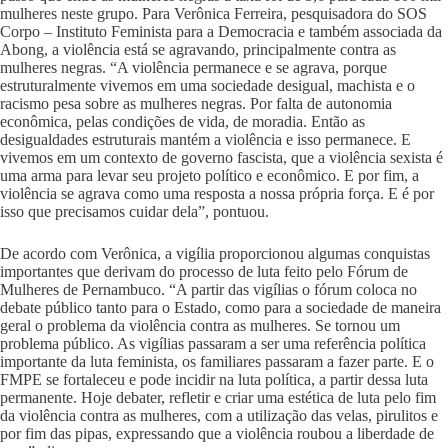
mulheres neste grupo. Para Verônica Ferreira, pesquisadora do SOS
Corpo – Instituto Feminista para a Democracia e também associada da
Abong, a violência está se agravando, principalmente contra as
mulheres negras. “A violência permanece e se agrava, porque
estruturalmente vivemos em uma sociedade desigual, machista e o
racismo pesa sobre as mulheres negras. Por falta de autonomia
econômica, pelas condições de vida, de moradia. Então as
desigualdades estruturais mantém a violência e isso permanece. E
vivemos em um contexto de governo fascista, que a violência sexista é
uma arma para levar seu projeto político e econômico. E por fim, a
violência se agrava como uma resposta a nossa própria força. E é por
isso que precisamos cuidar dela”, pontuou.
De acordo com Verônica, a vigília proporcionou algumas conquistas
importantes que derivam do processo de luta feito pelo Fórum de
Mulheres de Pernambuco. “A partir das vigílias o fórum coloca no
debate público tanto para o Estado, como para a sociedade de maneira
geral o problema da violência contra as mulheres. Se tornou um
problema público. As vigílias passaram a ser uma referência política
importante da luta feminista, os familiares passaram a fazer parte. E o
FMPE se fortaleceu e pode incidir na luta política, a partir dessa luta
permanente. Hoje debater, refletir e criar uma estética de luta pelo fim
da violência contra as mulheres, com a utilização das velas, pirulitos e
por fim das pipas, expressando que a violência roubou a liberdade de