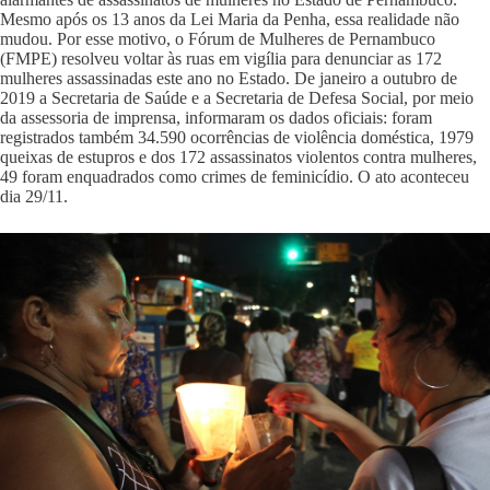
Mesmo após os 13 anos da Lei Maria da Penha, essa realidade não
mudou. Por esse motivo, o Fórum de Mulheres de Pernambuco
(FMPE) resolveu voltar às ruas em vigília para denunciar as 172
mulheres assassinadas este ano no Estado. De janeiro a outubro de
2019 a Secretaria de Saúde e a Secretaria de Defesa Social, por meio
da assessoria de imprensa, informaram os dados oficiais: foram
registrados também 34.590 ocorrências de violência doméstica, 1979
queixas de estupros e dos 172 assassinatos violentos contra mulheres,
49 foram enquadrados como crimes de feminicídio. O ato aconteceu
dia 29/11.