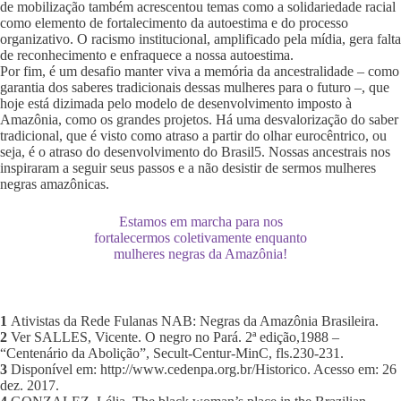
de mobilização também acrescentou temas como a solidariedade racial
como elemento de fortalecimento da autoestima e do processo
organizativo. O racismo institucional, amplificado pela mídia, gera falta
de reconhecimento e enfraquece a nossa autoestima.
Por fim, é um desafio manter viva a memória da ancestralidade – como
garantia dos saberes tradicionais dessas mulheres para o futuro –, que
hoje está dizimada pelo modelo de desenvolvimento imposto à
Amazônia, como os grandes projetos. Há uma desvalorização do saber
tradicional, que é visto como atraso a partir do olhar eurocêntrico, ou
seja, é o atraso do desenvolvimento do Brasil5. Nossas ancestrais nos
inspiraram a seguir seus passos e a não desistir de sermos mulheres
negras amazônicas.
Estamos em marcha para nos
fortalecermos coletivamente enquanto
mulheres negras da Amazônia!
1
Ativistas da Rede Fulanas NAB: Negras da Amazônia Brasileira.
2
Ver SALLES, Vicente. O negro no Pará. 2ª edição,1988 –
“Centenário da Abolição”, Secult-Centur-MinC, fls.230-231.
3
Disponível em: http://www.cedenpa.org.br/Historico. Acesso em: 26
dez. 2017.