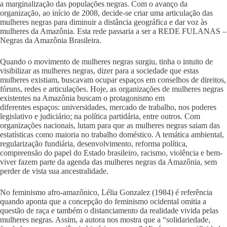
a marginalização das populações negras. Com o avanço da
organização, ao início de 2008, decide-se criar uma articulação das
mulheres negras para diminuir a distância geográfica e dar voz às
mulheres da Amazônia. Esta rede passaria a ser a REDE FULANAS –
Negras da Amazônia Brasileira.
Quando o movimento de mulheres negras surgiu, tinha o intuito de
visibilizar as mulheres negras, dizer para a sociedade que estas
mulheres existiam, buscavam ocupar espaços em conselhos de direitos,
fóruns, redes e articulações. Hoje, as organizações de mulheres negras
existentes na Amazônia buscam o protagonismo em
diferentes espaços: universidades, mercado de trabalho, nos poderes
legislativo e judiciário; na política partidária, entre outros. Com
organizações nacionais, lutam para que as mulheres negras saiam das
estatísticas como maioria no trabalho doméstico. A temática ambiental,
regularização fundiária, desenvolvimento, reforma política,
compreensão do papel do Estado brasileiro, racismo, violência e bem-
viver fazem parte da agenda das mulheres negras da Amazônia, sem
perder de vista sua ancestralidade.
No feminismo afro-amazônico, Lélia Gonzalez (1984) é referência
quando aponta que a concepção do feminismo ocidental omitia a
questão de raça e também o distanciamento da realidade vivida pelas
mulheres negras. Assim, a autora nos mostra que a “solidariedade,