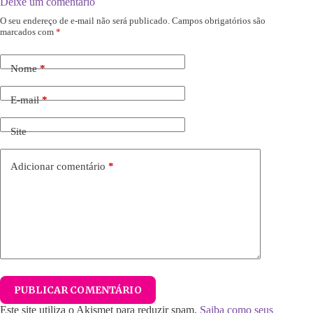
Deixe um comentário
O seu endereço de e-mail não será publicado.
Campos obrigatórios são
marcados com
*
Nome
*
E-mail
*
Site
Adicionar comentário
*
PUBLICAR COMENTÁRIO
Este site utiliza o Akismet para reduzir spam.
Saiba como seus