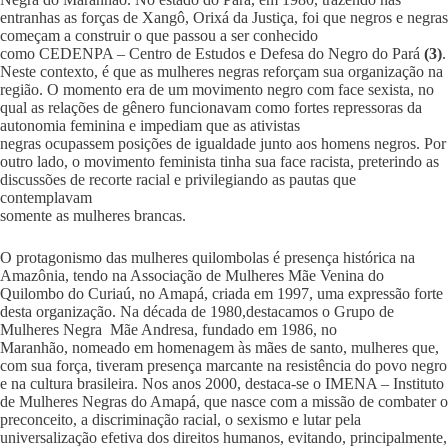
entranhas as forças de Xangô, Orixá da Justiça, foi que negros e negras
começam a construir o que passou a ser conhecido
como CEDENPA – Centro de Estudos e Defesa do Negro do Pará
(3)
.
Neste contexto, é que as mulheres negras reforçam sua organização na
região. O momento era de um movimento negro com face sexista, no
qual as relações de gênero funcionavam como fortes repressoras da
autonomia feminina e impediam que as ativistas
negras ocupassem posições de igualdade junto aos homens negros. Por
outro lado, o movimento feminista tinha sua face racista, preterindo as
discussões de recorte racial e privilegiando as pautas que
contemplavam
somente as mulheres brancas.
O protagonismo das mulheres quilombolas é presença histórica na
Amazônia, tendo na Associação de Mulheres Mãe Venina do
Quilombo do Curiaú, no Amapá, criada em 1997, uma expressão forte
desta organização. Na década de 1980,destacamos o Grupo de
Mulheres Negra Mãe Andresa, fundado em 1986, no
Maranhão, nomeado em homenagem às mães de santo, mulheres que,
com sua força, tiveram presença marcante na resistência do povo negro
e na cultura brasileira. Nos anos 2000, destaca-se o IMENA – Instituto
de Mulheres Negras do Amapá, que nasce com a missão de combater o
preconceito, a discriminação racial, o sexismo e lutar pela
universalização efetiva dos direitos humanos, evitando, principalmente,