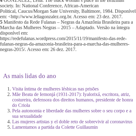
4
GONZALEZ, Lélia. The black woman’s place in the Brazilian
society. In: National Conference, African-American
Political, Caucus/Morgan Sate University, Baltimore, 1984. Disponível
em: <http://www.leliagonzalez.org.br. Acesso em: 23 dez. 2017.
5
Manifesto da Rede Fulanas – Negras da Amazônia Brasileira para a
Marcha das Mulheres Negras – 2015 – Adaptado. Versão na íntegra
disponível em:
https://redefulanas.wordpress.com/2015/11/19/manifesto-das-rede-
fulanas-negras-da-amazonia-brasileira-para-a-marcha-das-mulheres-
negras-2015/. Acesso em: 26 dez. 2017.
As mais lidas do ano
Visita íntima de mulheres lésbicas nas prisões
Mãe Beata de Iemonjá (1931-2017): Iyalorixá, escritora, atriz,
costureira, defensora dos direitos humanos, presidente de honra
do Criola
Pela autonomia e liberdade das mulheres sobre o seu corpo e a
sua sexualidade
Las mujeres artistas y el doble reto de sobrevivir al coronavirus
Lamentamos a partida da Colette Guillaumin