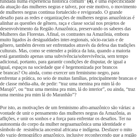
fundada numa experiência histórica comum”
(4)
, é uma especificidade
da atuação das mulheres negras e talvez, por este motivo, o movimento
de mulheres negras continua fortalecido e revigorado. O grande
desafio para as redes e organizações de mulheres negras amazônicas é
alinhar as questões de gênero, raça e classe social nos projetos de
desenvolvimento da Região Amazônica, preservando os saberes das
Mulheres das Florestas. Afinal, os contrastes na Amazônia, embora
muito ligados às desigualdades inter-regionais, sócio-raciais e de
gênero, também devem ser enfrentados através da defesa das tradições
culturais. Mas, como se entender a prática da luta, quando a maioria
está garantindo apenas uma subvivência/sobrevivência, sem tempo
adicional, portanto, para garantir condições de disputar, de igual a
igual, espaços na sociedade que é hegemonizada por brancos
e brancas? Ou ainda, como exercer um feminismo negro, para
enfrentar a prática, no seio de muitas famílias, principalmente brancas e
de classe média-alta, de pedir: “traz uma menina pra mim lá do
Marajó”, ou “traz uma menina pra mim, lá do interior”, ou ainda, “traz
uma menina pra mim lá do Maranhão”?
Por isto, as motivações de um feminismo afro-amazônico são várias: a
vontade de unir o pensamento das mulheres negras da Amazônia, as
aflições, e unir os sonhos e a força para enfrentar os desafios. Ter na
autonomia do corpo da mulher negraamazônica uma identidade e
símbolo de resistência ancestral africana e indígena. Desfazer o mito
do vazio demográfico amazônico, inclusive reconhecendo que a região