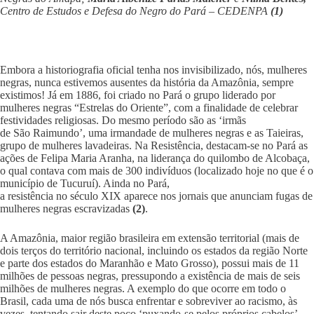
Centro de Estudos e Defesa do Negro do Pará – CEDENPA
(1)
Embora a historiografia oficial tenha nos invisibilizado, nós, mulheres
negras, nunca estivemos ausentes da história da Amazônia, sempre
existimos! Já em 1886, foi criado no Pará o grupo liderado por
mulheres negras “Estrelas do Oriente”, com a finalidade de celebrar
festividades religiosas. Do mesmo período são as ‘irmãs
de São Raimundo’, uma irmandade de mulheres negras e as Taieiras,
grupo de mulheres lavadeiras. Na Resistência, destacam-se no Pará as
ações de Felipa Maria Aranha, na liderança do quilombo de Alcobaça,
o qual contava com mais de 300 indivíduos (localizado hoje no que é o
município de Tucuruí). Ainda no Pará,
a resistência no século XIX aparece nos jornais que anunciam fugas de
mulheres negras escravizadas
(2)
.
A Amazônia, maior região brasileira em extensão territorial (mais de
dois terços do território nacional, incluindo os estados da região Norte
e parte dos estados do Maranhão e Mato Grosso), possui mais de 11
milhões de pessoas negras, pressupondo a existência de mais de seis
milhões de mulheres negras. A exemplo do que ocorre em todo o
Brasil, cada uma de nós busca enfrentar e sobreviver ao racismo, às
vezes, tentando sair deste poço ‘puxando-se pelos próprios cabelos’.