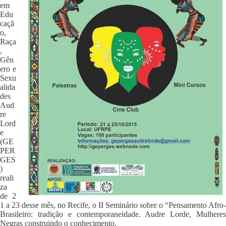
em
Edu
caçã
o,
Raça
,
Gên
ero e
Sexu
alida
des
Aud
re
Lord
e
(GE
PER
GES
)
reali
za
de 2
1 a 23 desse mês, no Recife, o II Seminário sobre o “Pensamento Afro-
Brasileiro: tradição e contemporaneidade. Audre Lorde, Mulheres
Negras construindo o conhecimento.