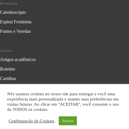
Formação
Caleidoscópio
Espiral Feminista
Fontes e Veredas
Acervo
Artigos acadêmicos
Boletins
Cartilhas
Cadernos de Crítica Feminista
Nós usamos cookies no nosso site para entregar a você uma
Folhetos
experiência mais personalizada e manter suas preferências em
visitas futuras. Ao clicar em "ACEITAR", você consente o uso
Livros
de TODOS os cookies.
Série Formação Política
Configuração de Cookies
Aceitar
Série Leitura Crítica