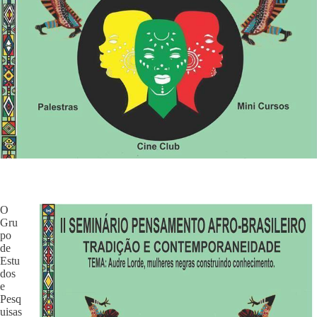
O
Gru
po
de
Estu
dos
e
Pesq
uisas