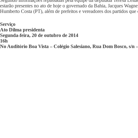
Segundo informações repassadas pela equipe da deputada Teresa Leitã
estarão presentes no ato de hoje o governado da Bahia, Jacques Wagn
Humberto Costa (PT), além de prefeitos e vereadores dos partidos qu
Serviço
​A​to ​D​ilma presidenta
​Segunda-feira, 20 de outubro de 2014​
​​16h​
​No​ Auditório ​B​oa ​V​ista – ​​Colégio ​S​alesiano, ​R​ua ​D​om ​B​osco, s/n – 