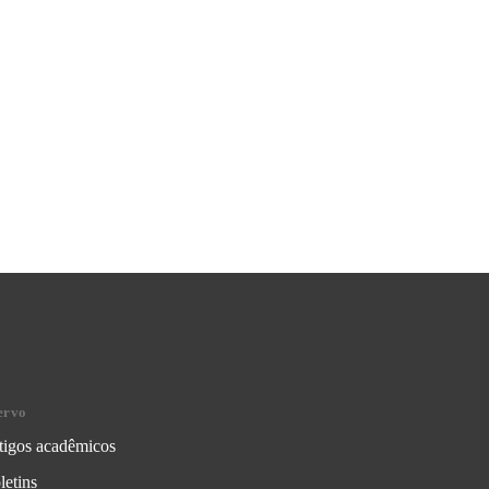
ervo
tigos acadêmicos
letins