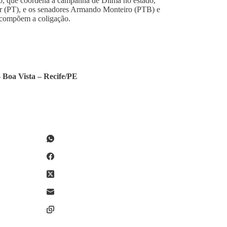
o, que coordena a campanha de Dilma no estado,
er (PT), e os senadores Armando Monteiro (PTB) e
e compõem a coligação.
​B​oa ​V​ista – ​R​ecife/​PE