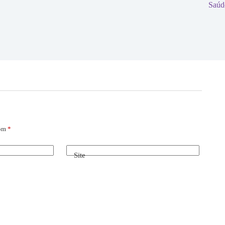
Saúd
com
*
Site