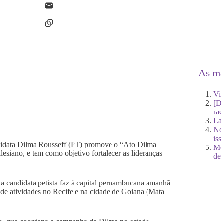
As ma
Vi
[D
ra
La
No
is
ndidata Dilma Rousseff (PT) promove o “Ato Dilma
Me
lesiano, e tem como objetivo fortalecer as lideranças
de
a candidata petista faz à capital pernambucana amanhã
 de atividades no Recife e na cidade de Goiana (Mata