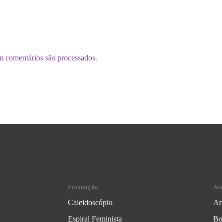
m comentários são processados
.
Formação
Ac
Caleidoscópio
Ar
Espiral Feminista
Bo