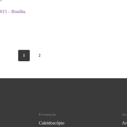
15 – Brasília,
1
2
Formação
Ac
Caleidoscópio
Ar