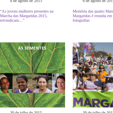
8 de agosto de 2015
6 de agosto de 201
“As jovens mulheres presentes na
Memória das quatro Marc
Marcha das Margaridas 2015,
Margaridas é reunida em 
reivindicam…”
fotografias
30 de julho de 2015
30 de julho de 201