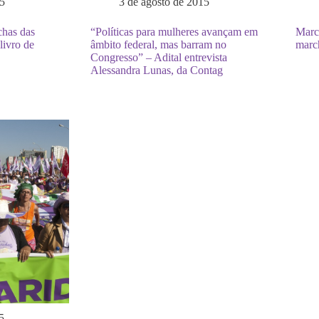
5
3 de agosto de 2015
has das
“Políticas para mulheres avançam em
Marc
livro de
âmbito federal, mas barram no
mar
Congresso” – Adital entrevista
Alessandra Lunas, da Contag
5