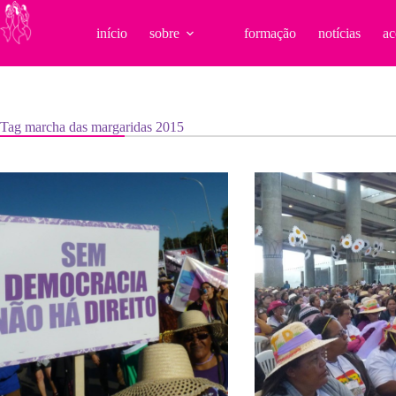
Pular
para
início
sobre
formação
notícias
ac
o
conteúdo
Tag
marcha das margaridas 2015