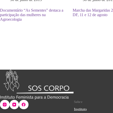
Documentário “As Sementes” destaca a
Marcha das Margaridas 20
participação das mulheres na
DF, 11 e 12 de agosto
Agroecologia
Sobre
Instituto