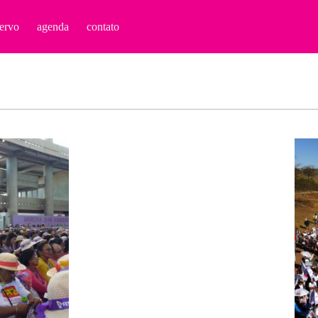
ervo
agenda
contato