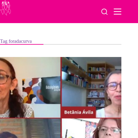
Pular
para
o
conteúdo
Tag
foradacurva