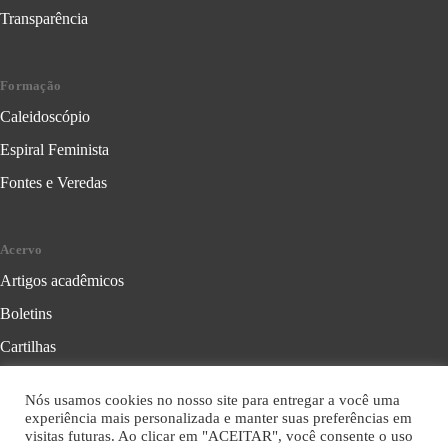
Transparência
Formação
Caleidoscópio
Espiral Feminista
Fontes e Veredas
Acervo
Artigos acadêmicos
Boletins
Cartilhas
Cadernos de Crítica Feminista
Nós usamos cookies no nosso site para entregar a você uma
Folhetos
experiência mais personalizada e manter suas preferências em
visitas futuras. Ao clicar em "ACEITAR", você consente o uso
Livros