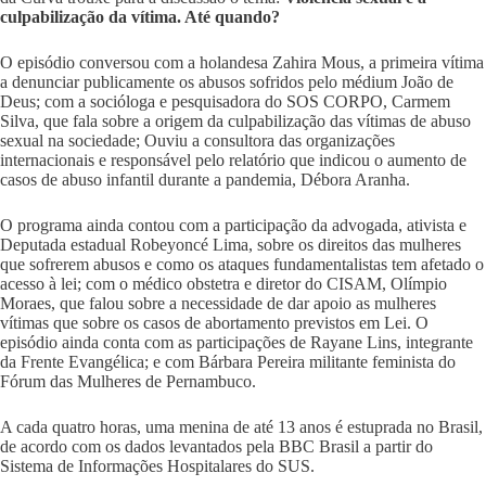
culpabilização da vítima. Até quando?
O episódio conversou com a holandesa Zahira Mous, a primeira vítima
a denunciar publicamente os abusos sofridos pelo médium João de
Deus; com a socióloga e pesquisadora do SOS CORPO, Carmem
Silva, que fala sobre a origem da culpabilização das vítimas de abuso
sexual na sociedade; Ouviu a consultora das organizações
internacionais e responsável pelo relatório que indicou o aumento de
casos de abuso infantil durante a pandemia, Débora Aranha.
O programa ainda contou com a participação da advogada, ativista e
Deputada estadual Robeyoncé Lima, sobre os direitos das mulheres
que sofrerem abusos e como os ataques fundamentalistas tem afetado o
acesso à lei; com o médico obstetra e diretor do CISAM, Olímpio
Moraes, que falou sobre a necessidade de dar apoio as mulheres
vítimas que sobre os casos de abortamento previstos em Lei. O
episódio ainda conta com as participações de Rayane Lins, integrante
da Frente Evangélica; e com Bárbara Pereira militante feminista do
Fórum das Mulheres de Pernambuco.
A cada quatro horas, uma menina de até 13 anos é estuprada no Brasil,
de acordo com os dados levantados pela BBC Brasil a partir do
Sistema de Informações Hospitalares do SUS.