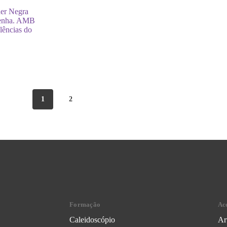
her Negra
benha. AMB
lências do
1
2
Formação
Ac
Caleidoscópio
Ar