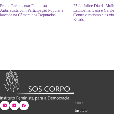
Frente Parlamentar Feminista
25 de Julho: Dia da Mul
Antirracista com Participação Popular é
Latinoamericana e Cari
lançada na Câmara dos Deputados
Contra o racismo e as vio
Estado
Sobre
Instituto