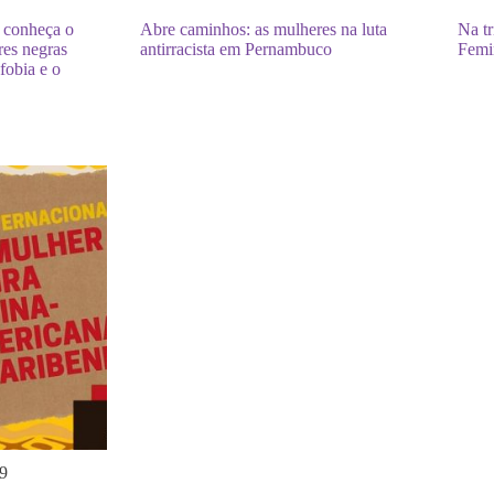
 conheça o
Abre caminhos: as mulheres na luta
Na tr
res negras
antirracista em Pernambuco
Femi
fobia e o
9