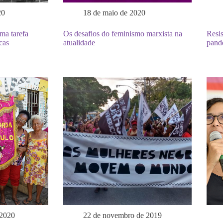
20
18 de maio de 2020
ma tarefa
Os desafios do feminismo marxista na
Resis
cas
atualidade
pand
 2020
22 de novembro de 2019