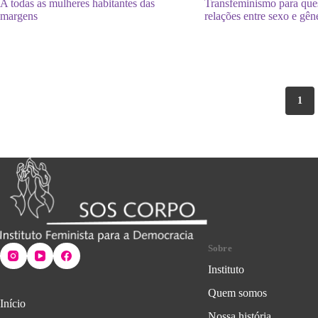
A todas as mulheres habitantes das
Transfeminismo para ques
margens
relações entre sexo e gên
1
Sobre
Instituto
Quem somos
Início
Nossa história