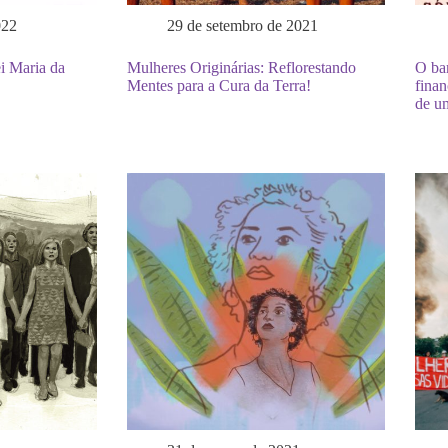
022
29 de setembro de 2021
i Maria da
Mulheres Originárias: Reflorestando
O bar
Mentes para a Cura da Terra!
finan
de u