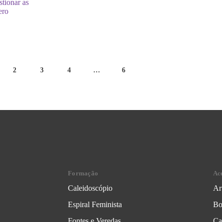
tionar as
ero
2
3
4
…
6
Formação
Ac
Caleidoscópio
Ar
Espiral Feminista
Bo
Fontes e Veredas
Ca