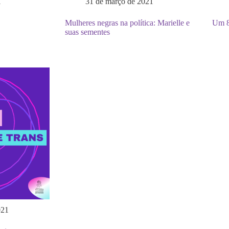
1
31 de março de 2021
Mulheres negras na política: Marielle e
Um 8M
suas sementes
021