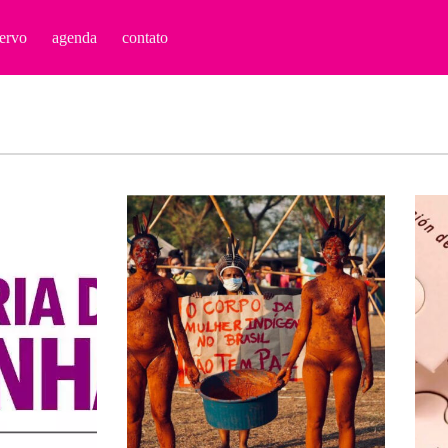
ervo
agenda
contato