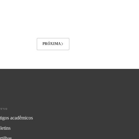
PRÓXIMA
ervo
tigos acadêmicos
letins
rtilhas