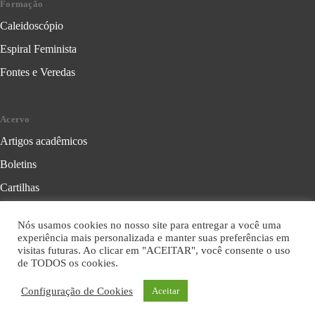
Formação
Caleidoscópio
Espiral Feminista
Fontes e Veredas
Acervo
Artigos acadêmicos
Boletins
Cartilhas
Cadernos de Crítica Feminista
Nós usamos cookies no nosso site para entregar a você uma
Folhetos
experiência mais personalizada e manter suas preferências em
visitas futuras. Ao clicar em "ACEITAR", você consente o uso
Livros
de TODOS os cookies.
Série Formação Política
Configuração de Cookies
Aceitar
Série Leitura Crítica