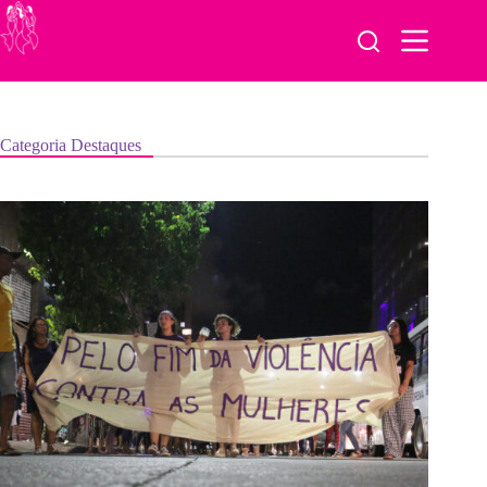
Pular
para
o
conteúdo
Categoria
Destaques