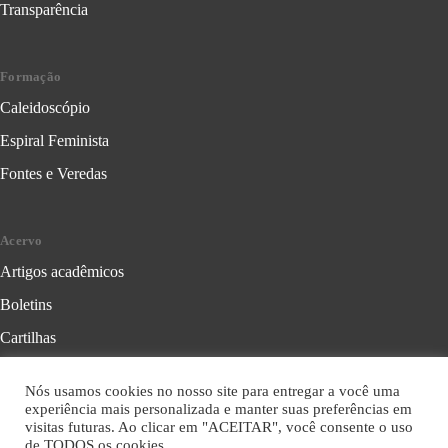
Transparência
Formação
Caleidoscópio
Espiral Feminista
Fontes e Veredas
Acervo
Artigos acadêmicos
Boletins
Cartilhas
Cadernos de Crítica Feminista
Nós usamos cookies no nosso site para entregar a você uma
Folhetos
experiência mais personalizada e manter suas preferências em
visitas futuras. Ao clicar em "ACEITAR", você consente o uso
Livros
de TODOS os cookies.