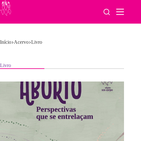
Pular
para
o
conteúdo
Início
Acervo
Livro
Livro