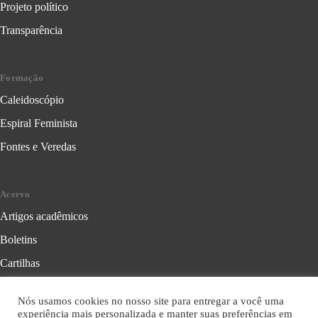
Projeto político
Transparência
Formação
Caleidoscópio
Espiral Feminista
Fontes e Veredas
Acervo
Artigos acadêmicos
Boletins
Cartilhas
Cadernos de Crítica Feminista
Nós usamos cookies no nosso site para entregar a você uma
Folhetos
experiência mais personalizada e manter suas preferências em