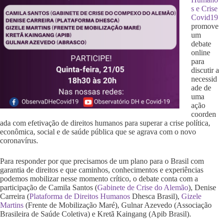
s e Crise
Covid19
promove
um
debate
online
para
discutir a
necessid
ade de
uma
ação
coorden
ada com efetivação de direitos humanos para superar a crise política,
econômica, social e de saúde pública que se agrava com o novo
coronavírus.
Para responder por que precisamos de um plano para o Brasil com
garantia de direitos e que caminhos, conhecimentos e experiências
podemos mobilizar nesse momento crítico, o debate conta com a
participação de Camila Santos (
Gabinete de Crise do Alemão
), Denise
Carreira (
Plataforma de Direitos Humanos
Dhesca Brasil),
Gizele
Martins
(Frente de Mobilização Maré), Gulnar Azevedo (Associação
Brasileira de Saúde Coletiva) e Kretã Kaingang (Apib Brasil).