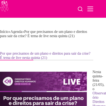
Pular
para
o
conteúdo
Início
Agenda
Por que precisamos de um plano e direitos
para sair da crise? É tema de live nesta quinta (21)
Por que precisamos de um plano e direitos para sair da crise?
É tema de live nesta quinta (21)
Nesta
quinta-
feira
(21/05),
o
Observat
ório
Direitos
Humano