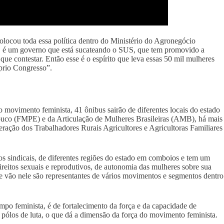
colocou toda essa política dentro do Ministério do Agronegócio
as, é um governo que está sucateando o SUS, que tem promovido a
ue contestar. Então esse é o espírito que leva essas 50 mil mulheres
óprio Congresso”.
movimento feminista, 41 ônibus sairão de diferentes locais do estado
buco (FMPE) e da Articulação de Mulheres Brasileiras (AMB), há mais
eração dos Trabalhadores Rurais Agricultores e Agricultoras Familiares
s sindicais, de diferentes regiões do estado em comboios e tem um
ireitos sexuais e reprodutivos, de autonomia das mulheres sobre sua
e vão nele são representantes de vários movimentos e segmentos dentro
campo feminista, é de fortalecimento da força e da capacidade de
s pólos de luta, o que dá a dimensão da força do movimento feminista.