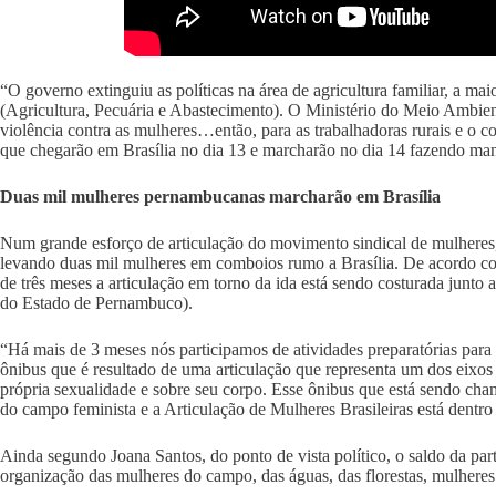
“O governo extinguiu as políticas na área de agricultura familiar, a m
(Agricultura, Pecuária e Abastecimento). O Ministério do Meio Ambient
violência contra as mulheres…então, para as trabalhadoras rurais e o c
que chegarão em Brasília no dia 13 e marcharão no dia 14 fazendo man
Duas mil mulheres pernambucanas marcharão em Brasília
Num grande esforço de articulação do movimento sindical de mulheres, 
levando duas mil mulheres em comboios rumo a Brasília. De acordo c
de três meses a articulação em torno da ida está sendo costurada junt
do Estado de Pernambuco).
“Há mais de 3 meses nós participamos de atividades preparatórias para
ônibus que é resultado de uma articulação que representa um dos eixos 
própria sexualidade e sobre seu corpo. Esse ônibus que está sendo cha
do campo feminista e a Articulação de Mulheres Brasileiras está dentro
Ainda segundo Joana Santos, do ponto de vista político, o saldo da part
organização das mulheres do campo, das águas, das florestas, mulheres 