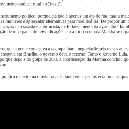
vimento sindical rural no Brasil”.
 instrumento político, porque ela não é apenas um ato de rua, mas a m
as mulheres e apresentar alternativas para modificá-las. De propor um o
ucação não sexista e antirracista, de fortalecimento da agricultura fam
entação de uma pauta de reivindicações era a forma como a Marcha se o
s, que a gente começava a acompanhar a negociação seis meses antes. 
 chegava em Brasília, o governo deva o retorno. Tanto o governo Lula,
r porque depois do golpe de 2016 a coordenação da Marcha concluiu que 
icou.
 política da extrema direita no país, tanto em aspectos econômicos qu