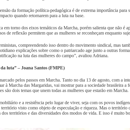
são da formação política-pedagógica é de extrema importância para se
mpacto quando retornarem para a luta na base.
ca em torno dos eixos temáticos da Marcha, porém salienta que não é a
ssos de reflexão permitem que as mulheres se reconheçam enquanto sujeit
 feministas, compreendendo isso dentro do movimento sindical, mas ta
diano explicações sobre como o patriarcado age junto a outras formas 
ntificação na luta das mulheres do campo”, avaliou Adriana.
o da luta” – Joana Santos (FMPE)
á marcado pelos passos em Marcha. Tanto no dia 13 de agosto, com a in
r à Marcha das Margaridas, vai mostrar para a sociedade brasileira a f
sses são dois temas que unem todas as mulheres que estarão em Marcha.
obiliário e a resistência pelo lugar de viver, seja com os povos indígena
território visto como objeto de especulação e riqueza. Mas o território c
 dos territórios e das diversidades dos modos de vida. E isso é muito b