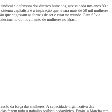
indical e defensora dos direitos humanos, assassinada nos anos 80 a
stema capitalista é a inspiração que levará mais de 50 mil mulheres
são que engessam as formas de ser e estar no mundo. Para Sílvia
rtalecimento do movimento de mulheres no Brasil.
essão da força das mulheres. A capacidade organizativa das
s elas fazem todo o trabalho político pedagógico. Então, a Marcha tem