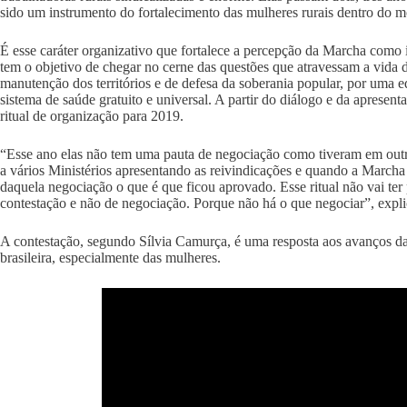
sido um instrumento do fortalecimento das mulheres rurais dentro do mo
É esse caráter organizativo que fortalece a percepção da Marcha como
tem o objetivo de chegar no cerne das questões que atravessam a vida d
manutenção dos territórios e de defesa da soberania popular, por uma ed
sistema de saúde gratuito e universal. A partir do diálogo e da apres
ritual de organização para 2019.
“Esse ano elas não tem uma pauta de negociação como tiveram em outro
a vários Ministérios apresentando as reivindicações e quando a Marcha
daquela negociação o que é que ficou aprovado. Esse ritual não vai te
contestação e não de negociação. Porque não há o que negociar”, expl
A contestação, segundo Sílvia Camurça, é uma resposta aos avanços da
brasileira, especialmente das mulheres.