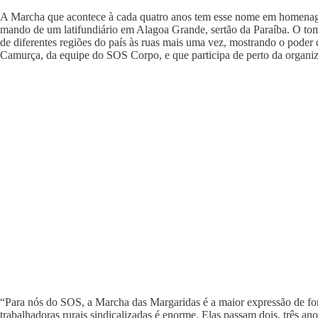
A Marcha que acontece à cada quatro anos tem esse nome em homenagem 
mando de um latifundiário em Alagoa Grande, sertão da Paraíba. O tom
de diferentes regiões do país às ruas mais uma vez, mostrando o poder
Camurça, da equipe do SOS Corpo, e que participa de perto da organi
“Para nós do SOS, a Marcha das Margaridas é a maior expressão de fo
trabalhadoras rurais sindicalizadas é enorme. Elas passam dois, três a