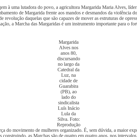
à uma lutadora do povo, a agricultora Margarida Maria Alves, líder s
bamento de Margarida frente aos mandos e desmandos da violência do si
 de revolução daquelas que são capazes de mover as estruturas de opres
zação, a Marcha das Margaridas é um instrumento importante para o fo
Margarida
Alves nos
anos 80,
discursando
no largo da
Catedral da
Luz, na
cidade de
Guarabira
(PB), ao
lado do
sindicalista
Luís Inácio
Lula da
Silva. Foto:
Reprodução
rça do movimento de mulheres organizado. É, sem dúvida, a maior expr
nos construindo, as Marchas são de quatro em quatro anos, nos intervalo