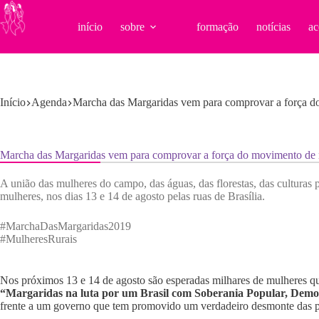
Pular
para
início
sobre
formação
notícias
ac
o
conteúdo
Início
Agenda
Marcha das Margaridas vem para comprovar a força d
Marcha das Margaridas vem para comprovar a força do movimento de 
A união das mulheres do campo, das águas, das florestas, das culturas p
mulheres, nos dias 13 e 14 de agosto pelas ruas de Brasília.
#MarchaDasMargaridas2019
#MulheresRurais
Nos próximos 13 e 14 de agosto são esperadas milhares de mulheres qu
“Margaridas na luta por um Brasil com Soberania Popular, Democr
frente a um governo que tem promovido um verdadeiro desmonte das pol