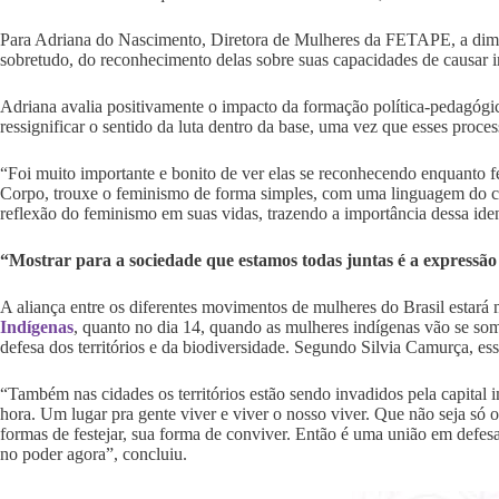
Para Adriana do Nascimento, Diretora de Mulheres da FETAPE, a dimen
sobretudo, do reconhecimento delas sobre suas capacidades de causar i
Adriana avalia positivamente o impacto da formação política-pedagógi
ressignificar o sentido da luta dentro da base, uma vez que esses proce
“Foi muito importante e bonito de ver elas se reconhecendo enquanto
Corpo, trouxe o feminismo de forma simples, com uma linguagem do coti
reflexão do feminismo em suas vidas, trazendo a importância dessa ide
“Mostrar para a sociedade que estamos todas juntas é a expressã
A aliança entre os diferentes movimentos de mulheres do Brasil estar
Indígenas
, quanto no dia 14, quando as mulheres indígenas vão se soma
defesa dos territórios e da biodiversidade. Segundo Silvia Camurça, e
“Também nas cidades os territórios estão sendo invadidos pela capital im
hora. Um lugar pra gente viver e viver o nosso viver. Que não seja só o 
formas de festejar, sua forma de conviver. Então é uma união em defesa
no poder agora”, concluiu.