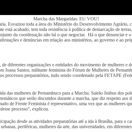
Marcha das Margaridas: EU VOU!
aioria. Esvaziou toda a área do Ministério do Desenvolvimento Agrário, 
e está acabado, tem toda resistência à política de demarcação de terr
onjunto da coordenação não há o que negociar. Há o que denunciar e o q
ifestações e denúncias em relação aos ministérios, ao governo e ao pr
de diferentes organizações e entidades do movimento de mulheres e do 
om Joana Santos, militante feminista do Fórum de Mulheres de Pernam
o aos processos preparatórios, tudo sendo coordenado pela FETAPE (Fed
 ida das mulheres de Pernambuco para a Marcha. Sairão ônibus dos polo
temáticos que serão discutidos durante a marcha, que diz respeito aos d
mado de Frente Feminista é representativo, uma vez que as mulheres qu
 desse processo”, explicou.
icipação desde as atividades preparatórias até a ida à Brasília, para o 
urbanas, periféricas, mulheres da arte, das universidades, em diferente