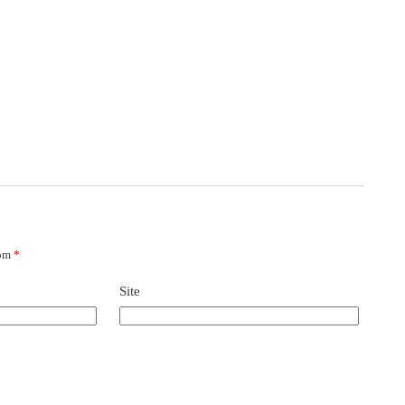
com
*
Site