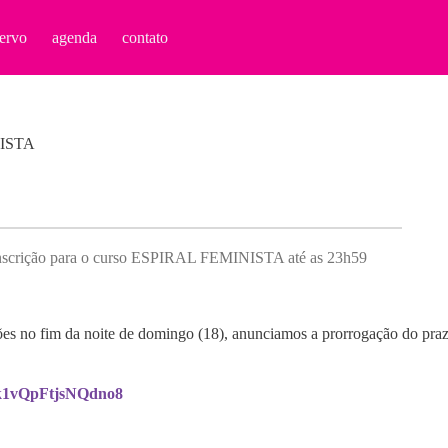
ervo
agenda
contato
NISTA
 inscrição para o curso ESPIRAL FEMINISTA até as 23h59
ções no fim da noite de domingo (18), anunciamos a prorrogação do p
hLk1vQpFtjsNQdno8