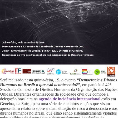
Será realizado nesta quinta-feira, 19, o evento
“Democracia e Direitos
Humanos no Brasil: o que está acontecendo?”
, em paralelo à 42ª
Sessão da Comissão de Direitos Humanos da Organização das Nações
Unidas. Diferentes organizações da sociedade civil que compõe a
delegação brasileira na
agenda de incidência internacional
estão em
Genebra, na Suíça, para uma série de encontros e ações que visam
apresentar o relatório sobre a atual situação de risco à democracia e aos
direitos humanos no Brasil, que estão sendo sistematicamente violados
pelas políticas de desrespeito e desmantelamento dos órgãos de