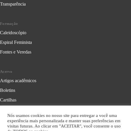
Transparência
Formação
Caleidoscópio
Espiral Feminista
Fontes e Veredas
Acervo
Artigos acadêmicos
Boletins
Cartilhas
Cadernos de Crítica Feminista
Nós usamos cookies no nosso site para entregar a você uma
Folhetos
experiência mais personalizada e manter suas preferências em
visitas futuras. Ao clicar em "ACEITAR", você consente o uso
Livros