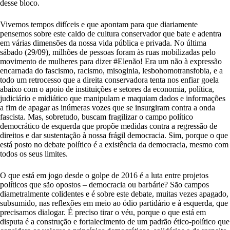
desse bloco.
Vivemos tempos difíceis e que apontam para que diariamente
pensemos sobre este caldo de cultura conservador que bate e adentra
em várias dimensões da nossa vida pública e privada. No última
sábado (29/09), milhões de pessoas foram às ruas mobilizadas pelo
movimento de mulheres para dizer #Elenão! Era um não à expressão
encarnada do fascismo, racismo, misoginia, lesbohomotransfobia, e a
todo um retrocesso que a direita conservadora tenta nos enfiar goela
abaixo com o apoio de instituições e setores da economia, política,
judiciário e midiático que manipulam e maquiam dados e informações
a fim de apagar as inúmeras vozes que se insurgiram contra a onda
fascista. Mas, sobretudo, buscam fragilizar o campo político
democrático de esquerda que propõe medidas contra a regressão de
direitos e dar sustentação à nossa frágil democracia. Sim, porque o que
está posto no debate político é a existência da democracia, mesmo com
todos os seus limites.
O que está em jogo desde o golpe de 2016 é a luta entre projetos
políticos que são opostos – democracia ou barbárie? São campos
diametralmente colidentes e é sobre este debate, muitas vezes apagado,
subsumido, nas reflexões em meio ao ódio partidário e à esquerda, que
precisamos dialogar. É preciso tirar o véu, porque o que está em
disputa é a construção e fortalecimento de um padrão ético-político que