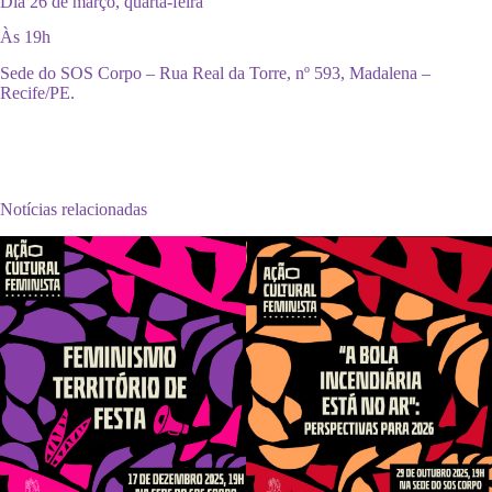
Dia 26 de março, quarta-feira
Às 19h
Sede do SOS Corpo – Rua Real da Torre, nº 593, Madalena –
Recife/PE.
Notícias relacionadas