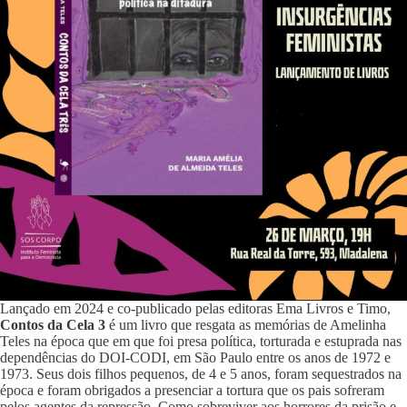
Lançado em 2024 e co-publicado pelas editoras Ema Livros e Timo,
Contos da Cela 3
é um livro que resgata as memórias de Amelinha
Teles na época que em que foi presa política, torturada e estuprada nas
dependências do DOI-CODI, em São Paulo entre os anos de 1972 e
1973. Seus dois filhos pequenos, de 4 e 5 anos, foram sequestrados na
época e foram obrigados a presenciar a tortura que os pais sofreram
pelos agentes da repressão. Como sobreviver aos horrores da prisão e