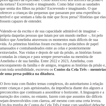
da tortura? Escrevendo e imaginando. Como lidar com as saudades
que sentia dos filhos na prisão? Escrevendo e imaginando. O que
oferecer a crianças tão pequenas que passaram por uma experiência
terrível e que sentiam a falta da mãe que ficou presa? Histórias que elas
fossem capazes de entender.
Valendo-se da escrita e de sua capacidade admirável de imaginar –
própria daquelas pessoas que lutam por um mundo melhor –, foi pelo
lúdico que Amelinha atravessou os momentos mais difíceis de sua
vida. As primeiras histórias foram escritas em pedacinhos de papel
amassados e contrabandeados entre as celas e posteriormente
extraviados. Nas visitas e depois de sair da prisão, as histórias foram
contadas às crianças e para sempre preservadas na memória de
Amelinha e de sua família. Entre 2022 e 2023, Amelinha, com
encorajamento da família e de amigos, resgatou as histórias da prisão e,
com toda sensibilidade, escreveu os
Contos da Cela Três – memórias
de uma presa política na ditadura
.
O livro trata com fluidez temas complexos, do autoritarismo à relação
entre crianças e pais aprisionados, da impotência diante dos algozes a
preconceitos que continuam a assombrar o horizonte. A linguagem e a
narração dos contos, no entanto, fazem com que assuntos tão difíceis
sejam desenvolvidos com clareza, até mesmo com uma certa leveza.
Um dos trunfos de Contos da Cela Três é tratar com saudável deboche