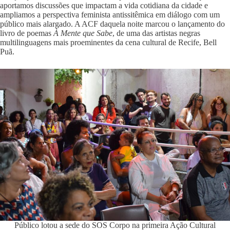
aportamos discussões que impactam a vida cotidiana da cidade e
ampliamos a perspectiva feminista antissitêmica em diálogo com um
público mais alargado. A ACF daquela noite marcou o lançamento do
livro de poemas
À Mente que Sabe
, de uma das artistas negras
multilinguagens mais proeminentes da cena cultural de Recife, Bell
Puã.
Público lotou a sede do SOS Corpo na primeira Ação Cultural