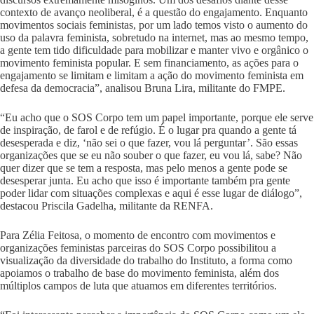
contexto de avanço neoliberal, é a questão do engajamento. Enquanto
movimentos sociais feministas, por um lado temos visto o aumento do
uso da palavra feminista, sobretudo na internet, mas ao mesmo tempo,
a gente tem tido dificuldade para mobilizar e manter vivo e orgânico o
movimento feminista popular. E sem financiamento, as ações para o
engajamento se limitam e limitam a ação do movimento feminista em
defesa da democracia”, analisou Bruna Lira, militante do FMPE.
“Eu acho que o SOS Corpo tem um papel importante, porque ele serve
de inspiração, de farol e de refúgio. É o lugar pra quando a gente tá
desesperada e diz, ‘não sei o que fazer, vou lá perguntar’. São essas
organizações que se eu não souber o que fazer, eu vou lá, sabe? Não
quer dizer que se tem a resposta, mas pelo menos a gente pode se
desesperar junta. Eu acho que isso é importante também pra gente
poder lidar com situações complexas e aqui é esse lugar de diálogo”,
destacou Priscila Gadelha, militante da RENFA.
Para Zélia Feitosa, o momento de encontro com movimentos e
organizações feministas parceiras do SOS Corpo possibilitou a
visualização da diversidade do trabalho do Instituto, a forma como
apoiamos o trabalho de base do movimento feminista, além dos
múltiplos campos de luta que atuamos em diferentes territórios.