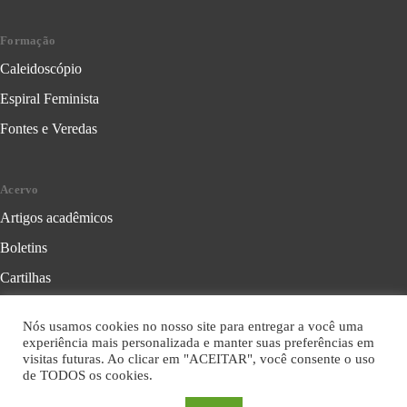
Formação
Caleidoscópio
Espiral Feminista
Fontes e Veredas
Acervo
Artigos acadêmicos
Boletins
Cartilhas
Cadernos de Crítica Feminista
Nós usamos cookies no nosso site para entregar a você uma
Folhetos
experiência mais personalizada e manter suas preferências em
visitas futuras. Ao clicar em "ACEITAR", você consente o uso
Livros
de TODOS os cookies.
Série Formação Política