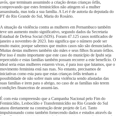
avós, que terminam assumindo a criação destas crianças órfãs,
comprovando que estes feminicídios não atingem só a mulher
assassinada, mas toda a sua família. A Lei é de autoria da deputada do
PT do Rio Grande do Sul, Maria do Rosário.
A situação da violência contra as mulheres em Pernambuco também
teve um aumento muito significativo, segundo dados da Secretaria
Estadual de Defesa Social (SDS). Foram 47.125 casos notificados de
janeiro a novembro de 2023. Isto significa que o número pode ser
muito maior, porque sabemos que muitos casos não são denunciados.
Muitas destas mulheres também são mães e seus filhos ficaram órfãos.
Por isso é muito importante que este caso do município de Ipubi seja
repercutido e estas famílias também possam recorrer a este benefício. O
ideal seria estas mulheres estarem vivas, é para isso que lutamos, que o
movimento feminista está nas ruas. No entanto, precisamos de
iniciativas como esta para que estas crianças órfãs tenham a
possibilidade de não sofrer mais uma violência sendo afastadas das
suas famílias e irem para o abrigo, no caso de as famílias não terem
condições financeiras de assumi-las.
É com esta compreensão que a Campanha Nacional pelo Fim do
Feminicídio, Lesbocídio e Transfeminicídio no Rio Grande do Sul
atuou diretamente na construção deste projeto de Lei. Tanto
impulsionando como também fornecendo dados e estudos através da