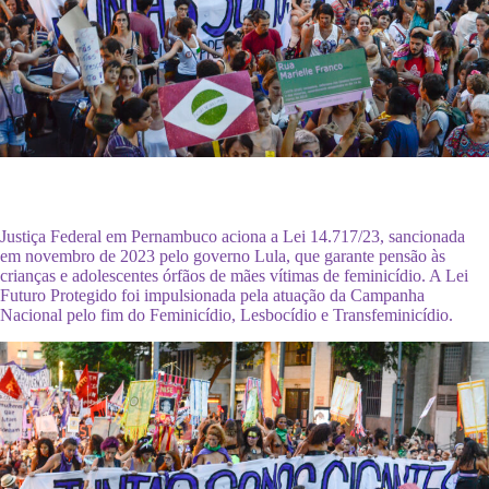
Justiça Federal em Pernambuco aciona a Lei 14.717/23, sancionada
em novembro de 2023 pelo governo Lula, que garante pensão às
crianças e adolescentes órfãos de mães vítimas de feminicídio. A Lei
Futuro Protegido foi impulsionada pela atuação da Campanha
Nacional pelo fim do Feminicídio, Lesbocídio e Transfeminicídio.