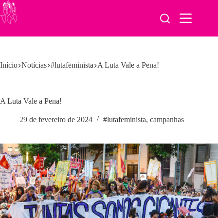
Pular
para
o
conteúdo
Início
Notícias
#lutafeminista
A Luta Vale a Pena!
A Luta Vale a Pena!
29 de fevereiro de 2024
#lutafeminista
,
campanhas