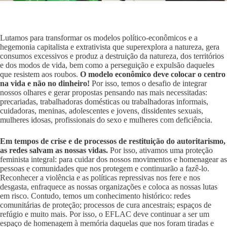
Lutamos para transformar os modelos político-econômicos e a
hegemonia capitalista e extrativista que superexplora a natureza, gera
consumos excessivos e produz a destruição da natureza, dos territórios
e dos modos de vida, bem como a perseguição e expulsão daqueles
que resistem aos roubos.
O modelo econômico deve colocar o centro
na vida e não no dinheiro!
Por isso, temos o desafio de integrar
nossos olhares e gerar propostas pensando nas mais necessitadas:
precariadas, trabalhadoras domésticas ou trabalhadoras informais,
cuidadoras, meninas, adolescentes e jovens, dissidentes sexuais,
mulheres idosas, profissionais do sexo e mulheres com deficiência.
Em tempos de crise e de processos de restituição do autoritarismo,
as redes salvam as nossas vidas.
Por isso, ativamos uma proteção
feminista integral: para cuidar dos nossos movimentos e homenagear as
pessoas e comunidades que nos protegem e continuarão a fazê-lo.
Reconhecer a violência e as políticas repressivas nos fere e nos
desgasta, enfraquece as nossas organizações e coloca as nossas lutas
em risco. Contudo, temos um conhecimento histórico: redes
comunitárias de proteção; processos de cura ancestrais; espaços de
refúgio e muito mais. Por isso, o EFLAC deve continuar a ser um
espaço de homenagem à memória daquelas que nos foram tiradas e