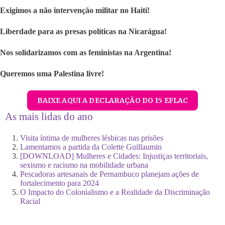
Exigimos a não intervenção
militar
no Haiti!
Liberdade para
as
pres
a
s polític
a
s na Nicarágua!
Nos solidarizamos co
m as feministas na Argentina!
Queremos uma Palestina livre!
BAIXE AQUI A DECLARAÇÃO DO 15 EFLAC
As mais lidas do ano
Visita íntima de mulheres lésbicas nas prisões
Lamentamos a partida da Colette Guillaumin
[DOWNLOAD] Mulheres e Cidades: Injustiças territoriais,
sexismo e racismo na mobilidade urbana
Pescadoras artesanais de Pernambuco planejam ações de
fortalecimento para 2024
O Impacto do Colonialismo e a Realidade da Discriminação
Racial