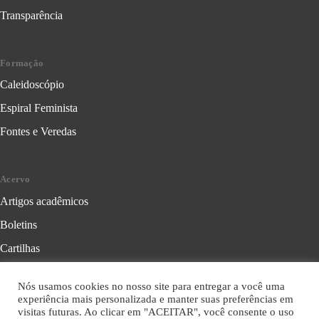
Transparência
Formação
Caleidoscópio
Espiral Feminista
Fontes e Veredas
Acervo
Artigos acadêmicos
Boletins
Cartilhas
Cadernos de Crítica Feminista
Nós usamos cookies no nosso site para entregar a você uma
Folhetos
experiência mais personalizada e manter suas preferências em
visitas futuras. Ao clicar em "ACEITAR", você consente o uso
Livros