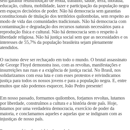
sem garantir redistribuição de renda, trabalho, saúde, terra, moradia,
educação, cultura, mobilidade, lazer e participação da população negra
em espaços decisórios de poder. Não há democracia sem garantias
constitucionais de titulação dos territórios quilombolas, sem respeito ao
modo de vida das comunidades tradicionais. Não há democracia com
contaminação e degradação dos recursos naturais necessários para a
reprodução física e cultural. Não há democracia sem o respeito à
liberdade religiosa. Não há justiça social sem que as necessidades e os
interesses de 55,7% da população brasileira sejam plenamente
atendidos.
O racismo deve ser rechaçado em todo o mundo. O brutal assassinato
de George Floyd demonstra isso, com as revoltas, manifestações e
insurreições nas ruas e a exigência de justiça racial. No Brasil, nos
solidarizamos com essa luta e com esses protestos e reivindicamos
justiça para todos os nossos jovens e para a população negra. E, entre
muitos que não podemos esquecer, João Pedro presente!
Em nosso passado, formamos quilombos, forjamos revoltas, lutamos
por liberdade, construímos a cultura e a história deste país. Hoje,
lutamos por uma verdadeira democracia, exercício de poder da
maioria, e conclamamos aqueles e aquelas que se indignam com as
injustiças de nosso país.