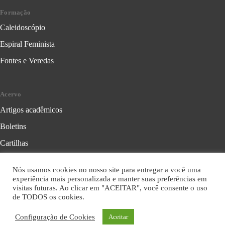
Formação
Caleidoscópio
Espiral Feminista
Fontes e Veredas
Acervo
Artigos acadêmicos
Boletins
Cartilhas
Cadernos de Crítica Feminista
Nós usamos cookies no nosso site para entregar a você uma
Folhetos
experiência mais personalizada e manter suas preferências em
visitas futuras. Ao clicar em "ACEITAR", você consente o uso
Livros
de TODOS os cookies.
Série Formação Política
Configuração de Cookies
Aceitar