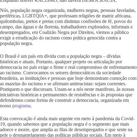
Enquanto houver RACISMO, não haverá DEMOCRACIA.
Nós, população negra organizada, mulheres negras, pessoas faveladas,
periféricas, LGBTQIA+, que professam religiões de matriz africana,
quilombolas, pretos e pretas com distintas confissões de fé, povos do
campo, das águas e da floresta, trabalhadores explorados, informais e
desempregados, em Coalizão Negra por Direitos, viemos a público
exigir a erradicação do racismo como prática genocida contra a
população negra.
O Brasil é um país em dívida com a população negra – dívidas
históricas e atuais. Portanto, qualquer projeto ou articulação por
democracia no país exige o firme e real compromisso de enfrentamento
ao racismo. Convocamos os setores democráticos da sociedade
brasileira, as instituições e pessoas que hoje demonstram comoção com
as mazelas do racismo e se afirmam antirracistas: sejam coerentes.
Pratiquem o que discursam. Unam-se a nós neste manifesto, às nossas
iniciativas históricas e permanentes de resistências e às propostas que
defendemos como forma de construir a democracia, organizada em
nosso
programa
.
Esta convocação é ainda mais urgente em meio à pandemia da Covid-
19, quando sabemos que a população negra é o segmento que mais
adoece e morre, que amplia as filas de desempregados e que sente na
pele o desmantelamento das políticas públicas sociais. Em meio à