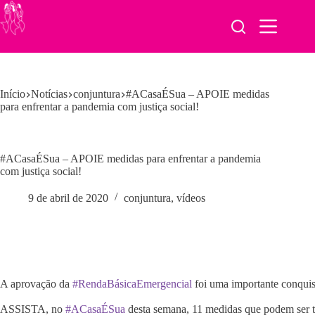
Pular
para
o
conteúdo
Início
Notícias
conjuntura
#ACasaÉSua – APOIE medidas
para enfrentar a pandemia com justiça social!
#ACasaÉSua – APOIE medidas para enfrentar a pandemia
com justiça social!
9 de abril de 2020
conjuntura
,
vídeos
A aprovação da
#RendaBásicaEmergencial
foi uma importante conquis
ASSISTA, no
#ACasaÉSua
desta semana, 11 medidas que podem se