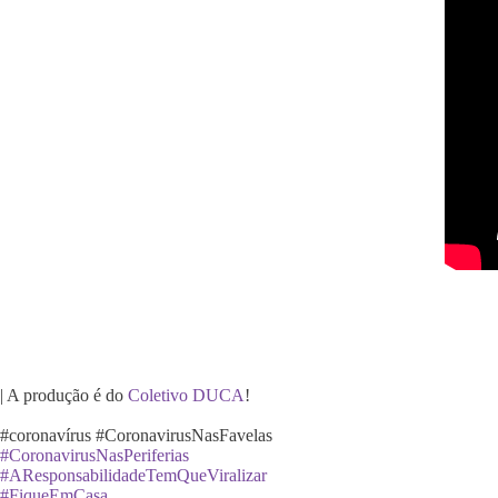
| A produção é do
Coletivo DUCA
!
#coronavírus #CoronavirusNasFavelas
#CoronavirusNasPeriferias
#AResponsabilidadeTemQueViralizar
#FiqueEmCasa