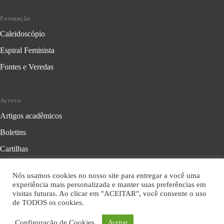
Formação
Caleidoscópio
Espiral Feminista
Fontes e Veredas
Acervo
Artigos acadêmicos
Boletins
Cartilhas
Cadernos de Crítica Feminista
Nós usamos cookies no nosso site para entregar a você uma
Folhetos
experiência mais personalizada e manter suas preferências em
visitas futuras. Ao clicar em "ACEITAR", você consente o uso
Livros
de TODOS os cookies.
Série Formação Política
Configuração de Cookies
Aceitar