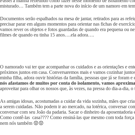
Passei a manhã refletindo como fazer nesse momento de isolamento com 
misturado… Também tem a parte nova do início de um namoro em tem
Documentos serão espalhados na mesa de jantar, retirados para as refeiç
precisar parar em alguns momentos para orientar nas fichas de exercícios
vamos rever os objetos e fotos guardadas de quando era pequena ou ne
filmes de quando eu tinha 15 anos….ela adora….
O namorado vai ter que acompanhar os cuidados e as orientações e e
próximos juntos em casa. Conversaremos mais e vamos cozinhar juntos 
minha filha, adora ouvir histórias da família, pessoas que já se foram
nós afastamos de muitos por conta do isolamento, vamos aproximar
aproveitar para olhar os nossos que, às vezes, na pressa do dia-a-dia, o
As amigas idosas, acostumadas a cuidar da vida sozinha, mães que cri
a serem cuidadas. Não podem ir ao mercado, na lotérica, conversar com
conversar com seu João da padaria. Sacar o dinheiro da aposentadoria
Como contê-las casa???? Como ensiná-las que mesmo com toda força e 
nem nós também 😟😟