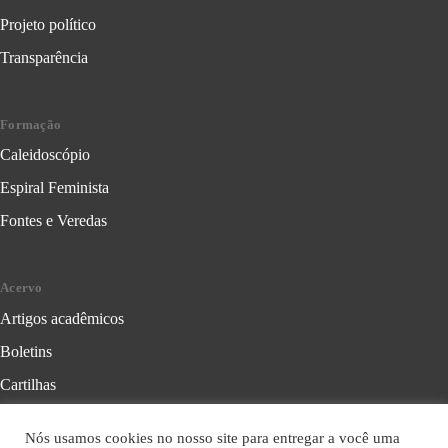
Projeto político
Transparência
Formação
Caleidoscópio
Espiral Feminista
Fontes e Veredas
Acervo
Artigos acadêmicos
Boletins
Cartilhas
Cadernos de Crítica Feminista
Nós usamos cookies no nosso site para entregar a você uma