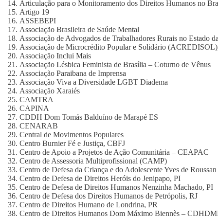
Articulação para o Monitoramento dos Direitos Humanos no Bra
Artigo 19
ASSEBEPI
Associação Brasileira de Saúde Mental
Associação de Advogados de Trabalhadores Rurais no Estado 
Associação de Microcrédito Popular e Solidário (ACREDISOL)
Associação Inclui Mais
Associação Lésbica Feminista de Brasília – Coturno de Vênus
Associação Paraibana de Imprensa
Associação Viva a Diversidade LGBT Diadema
Associação Xaraiés
CAMTRA
CAPINA
CDDH Dom Tomás Balduíno de Marapé ES
CENARAB
Central de Movimentos Populares
Centro Burnier Fé e Justiça, CBFJ
Centro de Apoio a Projetos de Ação Comunitária – CEAPAC
Centro de Assessoria Multiprofissional (CAMP)
Centro de Defesa da Criança e do Adolescente Yves de Rous
Centro de Defesa de Direitos Heróis do Jenipapo, PI
Centro de Defesa de Direitos Humanos Nenzinha Machado, PI
Centro de Defesa dos Direitos Humanos de Petrópolis, RJ
Centro de Direitos Humano de Londrina, PR
Centro de Direitos Humanos Dom Máximo Biennès – CDHD