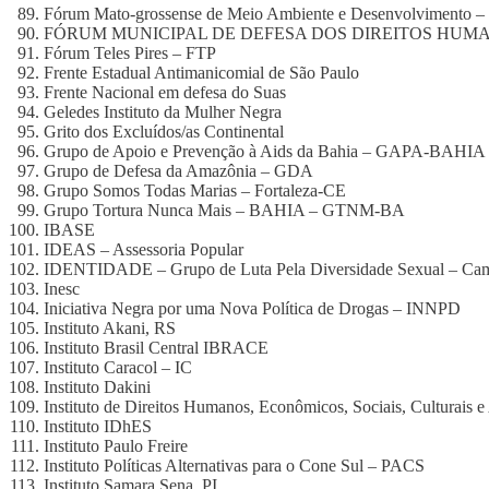
Fórum Mato-grossense de Meio Ambiente e Desenvolviment
FÓRUM MUNICIPAL DE DEFESA DOS DIREITOS HUM
Fórum Teles Pires – FTP
Frente Estadual Antimanicomial de São Paulo
Frente Nacional em defesa do Suas
Geledes Instituto da Mulher Negra
Grito dos Excluídos/as Continental
Grupo de Apoio e Prevenção à Aids da Bahia – GAPA-BAHIA
Grupo de Defesa da Amazônia – GDA
Grupo Somos Todas Marias – Fortaleza-CE
Grupo Tortura Nunca Mais – BAHIA – GTNM-BA
IBASE
IDEAS – Assessoria Popular
IDENTIDADE – Grupo de Luta Pela Diversidade Sexual – Ca
Inesc
Iniciativa Negra por uma Nova Política de Drogas – INNPD
Instituto Akani, RS
Instituto Brasil Central IBRACE
Instituto Caracol – IC
Instituto Dakini
Instituto de Direitos Humanos, Econômicos, Sociais, Culturais
Instituto IDhES
Instituto Paulo Freire
Instituto Políticas Alternativas para o Cone Sul – PACS
Instituto Samara Sena, PI