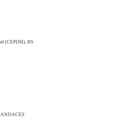
N
 Sul (CEPDH), RS
s- CANDACES