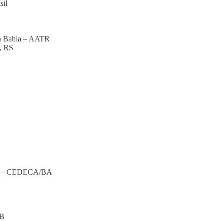
sil
da Bahia – AATR
, RS
san – CEDECA/BA
MB