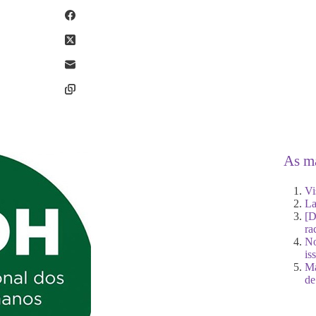
As ma
Vi
La
[D
ra
No
is
Ma
de