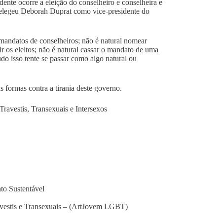
idente ocorre a eleição do conselheiro e conselheira e
o elegeu Deborah Duprat como vice-presidente do
r mandatos de conselheiros; não é natural nomear
ir os eleitos; não é natural cassar o mandato de uma
do isso tente se passar como algo natural ou
 as formas contra a tirania deste governo.
ravestis, Transexuais e Intersexos
to Sustentável
ravestis e Transexuais – (ArtJovem LGBT)