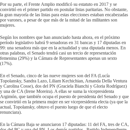
Por su parte, el Frente Amplio modificó su estatuto en 2017 y se
convirtió en el primer partido en postular listas paritarias. No obstante,
la gran mayoría de las listas para estas elecciones estaban encabezadas
por varones, a pesar de que más de la mitad de las militantes son
mujeres.
Según los nombres que han anunciado hasta ahora, en el próximo
período legislativo habrá 9 senadoras en 31 bancas y 17 diputadas en
99: una senadora más que en la actualidad y una diputada menos. En
otras palabras, el Senado tendrá casi un tercio de representación
femenina (29%) y la Cámara de Representantes apenas un sexto
(17%).
En el Senado, cinco de las nueve mujeres son del FA (Lucía
Topolansky, Sandra Lazo, Liliam Kechichian, Amanda Della Ventura
y Carolina Cosse), dos del PN (Graciela Bianchi y Gloria Rodríguez)
y una de CA (Irene Moreira). A ellas se suma la vicepresidenta
Argimón, que también ocupa el puesto de presidenta del Senado y que
se convirtió en la primera mujer en ser vicepresidenta electa (ya que la
actual, Topolansky, obtuvo el puesto luego de que el electo
renunciara).
En la Cámara Baja se anunciaron 17 diputadas: 11 del FA, tres de CA,
dos del PC y una del PN. Los demás partidos –Partido Independiente,