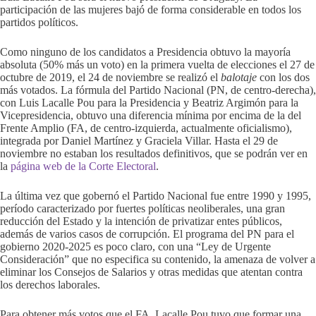
participación de las mujeres bajó de forma considerable en todos los
partidos políticos.
Como ninguno de los candidatos a Presidencia obtuvo la mayoría
absoluta (50% más un voto) en la primera vuelta de elecciones el 27 de
octubre de 2019, el 24 de noviembre se realizó el
balotaje
con los dos
más votados. La fórmula del Partido Nacional (PN, de centro-derecha),
con Luis Lacalle Pou para la Presidencia y Beatriz Argimón para la
Vicepresidencia, obtuvo una diferencia mínima por encima de la del
Frente Amplio (FA, de centro-izquierda, actualmente oficialismo),
integrada por Daniel Martínez y Graciela Villar. Hasta el 29 de
noviembre no estaban los resultados definitivos, que se podrán ver en
la
página web de la Corte Electoral
.
La última vez que gobernó el Partido Nacional fue entre 1990 y 1995,
período caracterizado por fuertes políticas neoliberales, una gran
reducción del Estado y la intención de privatizar entes públicos,
además de varios casos de corrupción. El programa del PN para el
gobierno 2020-2025 es poco claro, con una “Ley de Urgente
Consideración” que no especifica su contenido, la amenaza de volver a
eliminar los Consejos de Salarios y otras medidas que atentan contra
los derechos laborales.
Para obtener más votos que el FA, Lacalle Pou tuvo que formar una