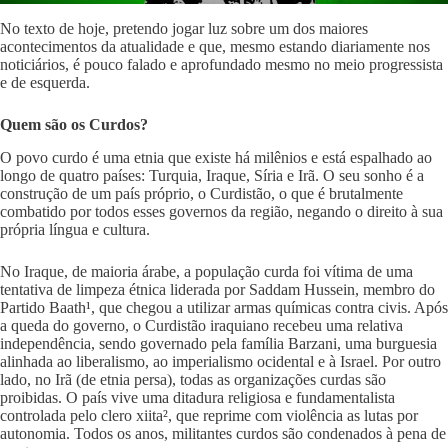
No texto de hoje, pretendo jogar luz sobre um dos maiores
acontecimentos da atualidade e que, mesmo estando diariamente nos
noticiários, é pouco falado e aprofundado mesmo no meio progressista
e de esquerda.
Quem são os Curdos?
O povo curdo é uma etnia que existe há milênios e está espalhado ao
longo de quatro países: Turquia, Iraque, Síria e Irã. O seu sonho é a
construção de um país próprio, o Curdistão, o que é brutalmente
combatido por todos esses governos da região, negando o direito à sua
própria língua e cultura.
No Iraque, de maioria árabe, a população curda foi vítima de uma
tentativa de limpeza étnica liderada por Saddam Hussein, membro do
Partido Baath¹, que chegou a utilizar armas químicas contra civis. Após
a queda do governo, o Curdistão iraquiano recebeu uma relativa
independência, sendo governado pela família Barzani, uma burguesia
alinhada ao liberalismo, ao imperialismo ocidental e à Israel. Por outro
lado, no Irã (de etnia persa), todas as organizações curdas são
proibidas. O país vive uma ditadura religiosa e fundamentalista
controlada pelo clero xiita², que reprime com violência as lutas por
autonomia. Todos os anos, militantes curdos são condenados à pena de