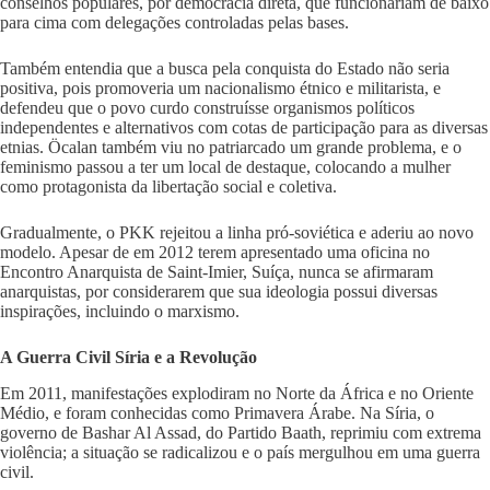
conselhos populares, por democracia direta, que funcionariam de baixo
para cima com delegações controladas pelas bases.
Também entendia que a busca pela conquista do Estado não seria
positiva, pois promoveria um nacionalismo étnico e militarista, e
defendeu que o povo curdo construísse organismos políticos
independentes e alternativos com cotas de participação para as diversas
etnias. Öcalan também viu no patriarcado um grande problema, e o
feminismo passou a ter um local de destaque, colocando a mulher
como protagonista da libertação social e coletiva.
Gradualmente, o PKK rejeitou a linha pró-soviética e aderiu ao novo
modelo. Apesar de em 2012 terem apresentado uma oficina no
Encontro Anarquista de Saint-Imier, Suíça, nunca se afirmaram
anarquistas, por considerarem que sua ideologia possui diversas
inspirações, incluindo o marxismo.
A Guerra Civil Síria e a Revolução
Em 2011, manifestações explodiram no Norte da África e no Oriente
Médio, e foram conhecidas como Primavera Árabe. Na Síria, o
governo de Bashar Al Assad, do Partido Baath, reprimiu com extrema
violência; a situação se radicalizou e o país mergulhou em uma guerra
civil.