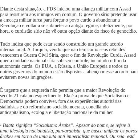
Diante desta situação, a FDS iniciou uma aliança militar com Assad
para resistirem aos inimigos em comum. O governo sírio pretende usar
a ameaça militar turca para forçar o povo curdo a abandonar a
Revolução e voltar a se submeter ao antigo regime; infelizmente, por
hora, o curdistão sírio não vê outra opção diante do risco de genocídio.
Tudo indica que pode estar sendo construído um grande acordo
internacional. A Turquia, vendo que não tem como seus rebeldes
vencerem a Guerra Civil Síria, quer o fim da Revolução Curda. Assad
quer a unidade nacional síria sob seu controle, incluindo o fim da
autonomia curda. Os EUA, a Rússia, a União Europeia e todos os
outros governos do mundo estão dispostos a abençoar esse acordo para
evitarem novas imigrações.
É urgente que a esquerda não permita que a maior Revolução do
século 21 caia no esquecimento. Ela é a prova de que Socialismo e
Democracia podem conviver, fora das experiências autoritárias
stalinistas e do reformismo socialdemocrata, conciliando
anticapitalismo, ecologia e libertação nacional e da mulher.
¹ Baath significa “Socialismo Árabe”. Apesar do nome, se refere à
uma ideologia nacionalista, pan-arabista, que busca unificar os povos
árabes em torno de uma luta anti-imperialista regional. Ou seja, está