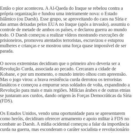
Então o pior aconteceu. A Al-Qaeda do Iraque se rebelou contra a
própria organização e fundou uma inteiramente nova: o Estado
Islâmico (ou Daesh). Esse grupo, se aproveitando do caos na Síria e
das armas deixadas pelos EUA no Iraque (após a invasão), assumiu o
controle de metade de ambos os países, e declarou guerra ao mundo
todo. O Daesh começou a realizar vídeos mostrando execuções de
prisioneiros, promoveu atentados terroristas, escravizou e estuprou
mulheres e crianças e se mostrou uma força quase impossível de ser
parada.
O novos extremistas decidiram que o primeiro alvo deveria ser a
Revolução Curda, associada ao pecado. Cercaram a cidade de
Kobane, e por um momento, o mundo inteiro olhou com apreensão.
Mas o jogo virou: a brava resistência curda derrotou os terroristas
fanáticos e começou a empurrar seus soldados de volta, expandindo a
Revolução para mais e mais regiões. Milícias árabes e de outras etnias
se juntaram aos curdos, dando origem às Forças Democráticas da Síria
(FDS).
Os Estados Unidos, vendo uma oportunidade para se apresentarem
como heróis, decidiram oferecer armamento e apoio militar à FDS no
combate ao Daesh. A mídia ocidental começou a falar da importância
curda na guerra, mas esconderam o caráter socialista e revolucionário