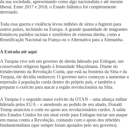
da sua sociedade, apresentando como algo nacionalista e até mesmo
liberal. Entre 2017 e 2018, o Estado Islâmico foi completamente
derrotado.
Toda essa guerra e violência levou milhões de sírios a fugirem para
outros países, incluindo na Europa. A grande quantidade de imigrantes
fortaleceu partidos racistas e xenófobos de extrema direita, como a
Reunificação Nacional na França ou o Alternativa para a Alemanha.
A Estrada até aqui
A Turquia vive sob um governo de direita liderado por Erdogan, um
conservador religioso ligado à Irmandade Muçulmana. Diante do
fortalecimento da Revolução Curda, que está na fronteira da Síria e da
Turquia, ele decidiu endurecer. O governo turco começou a aumentar a
repressão à população curda dentro do próprio país, e também a
preparar o exército para atacar a região revolucionária na Síria.
A Turquia é o segundo maior exército da OTAN – uma aliança militar
liderada pelos EUA – e atendendo ao pedido de seu aliado, Donald
Trump anunciou o corte no apoio aos revolucionários curdos. A saída
dos Estados Unidos foi um sinal verde para Erdogan iniciar um ataque
em massa contra a Revolução, contando com o apoio dos rebeldes
fundamentalistas (que sempre foram apoiados pelo seu governo).