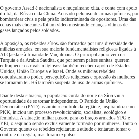
O governo Assad é nacionalista e muçulmano xiita, e conta com apoio
do Irã, da Rússia e da China. Acusado pelo uso de armas químicas, por
bombardear civis e pela prisão indiscriminada de opositores. Uma das
cenas mais chocantes foi um vídeo mostrando crianças vítimas de
gases lançados pelos soldados.
A oposição, os rebeldes sírios, são formados por uma diversidade de
milícias armadas, em sua maioria fundamentalistas religiosas ligadas à
Al-Qaeda e à Irmandade Muçulmana. O principal apoio vem da
Turquia e da Arábia Saudita, que por serem países sunitas, querem
enfraquecer os rivais religiosos; também recebem apoio de Estados
Unidos, União Europeia e Israel. Onde as milícias rebeldes
conquistaram o poder, perseguições religiosas e opressão às mulheres
se tornaram lei. Há também suspeita de uso de armas químicas.
Diante desta situação, a população curda do norte da Síria viu a
oportunidade de se tornar independente. O Partido da União
Democrática (PYD) assumiu o controle da região e, inspirando-se no
PKK, iniciou um processo revolucionário, socialista, ecológico e
feminista. A situação militar passou para os braços armados YPG e
YPJ, o segundo sendo exclusivamente formado por mulheres. Tanto o
Governo quanto os rebeldes rejeitaram a atitude e tentaram tomar o
controle da região, mas foram expulsos.