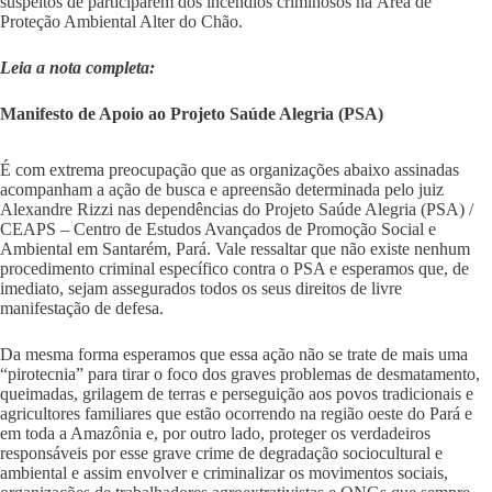
suspeitos de participarem dos incêndios criminosos na Área de
Proteção Ambiental Alter do Chão.
Leia a nota completa:
Manifesto de Apoio ao Projeto Saúde Alegria (PSA)
É com extrema preocupação que as organizações abaixo assinadas
acompanham a ação de busca e apreensão determinada pelo juiz
Alexandre Rizzi nas dependências do Projeto Saúde Alegria (PSA) /
CEAPS – Centro de Estudos Avançados de Promoção Social e
Ambiental em Santarém, Pará. Vale ressaltar que não existe nenhum
procedimento criminal específico contra o PSA e esperamos que, de
imediato, sejam assegurados todos os seus direitos de livre
manifestação de defesa.
Da mesma forma esperamos que essa ação não se trate de mais uma
“pirotecnia” para tirar o foco dos graves problemas de desmatamento,
queimadas, grilagem de terras e perseguição aos povos tradicionais e
agricultores familiares que estão ocorrendo na região oeste do Pará e
em toda a Amazônia e, por outro lado, proteger os verdadeiros
responsáveis por esse grave crime de degradação sociocultural e
ambiental e assim envolver e criminalizar os movimentos sociais,