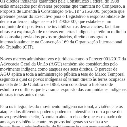
Os direitos indígenas garantidos pela Constituição Federal de 1988
estão ameaçados por diversas propostas que tramitam no Congresso, a
Proposta de Emenda à Constituição (PEC) n° 215/2000, proposta que
pretende passar do Executivo para o Legislativo a responsabilidade de
demarcar terras indígenas e o PL 490/2007, que estabelece um
conjunto de dispositivos que inviabilizam as demarcações, facilitam
obras e a exploração de recursos em terras indígenas e retiram o direito
de consulta prévia dos povos originários, direito consagrado
internacionalmente na Convenção 169 da Organização Internacional
do Trabalho (OIT).
Novos marcos administrativos e jurídicos como o Parecer 001/2017 da
Advocacia Geral da União (AGU) também são considerados pelo
movimento indígena como ataques aos seus direitos. O parecer da
AGU aplica a toda a administração pública a tese do Marco Temporal,
segundo a qual os povos indígenas só teriam direito às terras ocupadas
na data de 5 de Outubro de 1988, sem considerar o histórico de
esbulho e conflitos que levaram a expulsão das comunidades indígenas
de suas terras antes disso.
Para os integrantes do movimento indígena nacional, a violência e os
ataques dos diferentes poderes podem se intensificar com a posse do
novo presidente eleito, Apontam ainda o risco de que esse quadro de
ameaças e violência contra os povos indígenas so venha a se
intensificar, a criminalizacão de lideranças ja vem acontecendo em