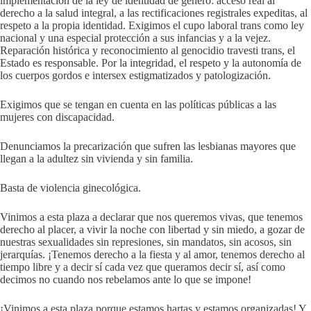
implementación de la ley de identidad de género: acceso real al
derecho a la salud integral, a las rectificaciones registrales expeditas, al
respeto a la propia identidad. Exigimos el cupo laboral trans como ley
nacional y una especial protección a sus infancias y a la vejez.
Reparación histórica y reconocimiento al genocidio travesti trans, el
Estado es responsable. Por la integridad, el respeto y la autonomía de
los cuerpos gordos e intersex estigmatizados y patologización.
Exigimos que se tengan en cuenta en las políticas públicas a las
mujeres con discapacidad.
Denunciamos la precarización que sufren las lesbianas mayores que
llegan a la adultez sin vivienda y sin familia.
Basta de violencia ginecológica.
Vinimos a esta plaza a declarar que nos queremos vivas, que tenemos
derecho al placer, a vivir la noche con libertad y sin miedo, a gozar de
nuestras sexualidades sin represiones, sin mandatos, sin acosos, sin
jerarquías. ¡Tenemos derecho a la fiesta y al amor, tenemos derecho al
tiempo libre y a decir sí cada vez que queramos decir sí, así como
decimos no cuando nos rebelamos ante lo que se impone!
¡Vinimos a esta plaza porque estamos hartas y estamos organizadas! Y