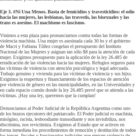
Eje 3. #Ni Una Menos. Basta de femicidios y travesticidios: el odio
hacia las mujeres, las lesbianas, las travestis, las bisexuales y las
trans es asesino. El machismo es fascismo.
Vinimos a esta plaza para pronunciarnos contra todas las formas de
violencia machista. Una mujer es asesinada cada 30 hs y el gobierno
de Macri y Fabiana Túñez congelan el presupuesto del Instituto
Nacional de las Mujeres y asignan tan sólo $8 para la atención de cada
mujer. Exigimos presupuesto para la aplicación de la ley 26.485 de
erradicación de las violencias hacia las mujeres. Refugios seguros para
las víctimas de violencia con atención psicológica y legal adecuada.
Trabajo genuino y vivienda para las víctimas de violencia y sus hijxs.
Exigimos la reapertura y financiamiento de los espacios de atención
por violencia de género en las municipalidades, en las Universidades y
en cada espacio común donde la ley 26.485 prevé que se atienda a las
víctimas. ¡Hay una ley, queremos que la cumplan!
Denunciamos al Poder Judicial de la República Argentina como uno
de los brazos ejecutores del patriarcado. El Poder judicial es machista,
misógino, racista, lesboodiante transodiante y nos invisibiliza, nos
discrimina, nos revictimiza. Exigimos al Estado que se activen en
forma inmediata los procedimientos de remoción y destitución de todos
los jueces, fiscales y funcionarios judiciales que ejercen violencia de