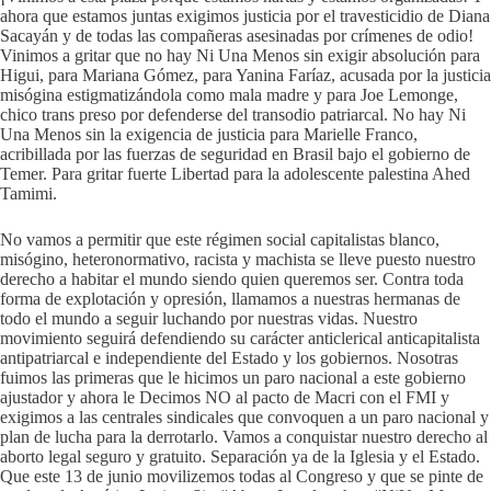
ahora que estamos juntas exigimos justicia por el travesticidio de Diana
Sacayán y de todas las compañeras asesinadas por crímenes de odio!
Vinimos a gritar que no hay Ni Una Menos sin exigir absolución para
Higui, para Mariana Gómez, para Yanina Faríaz, acusada por la justicia
misógina estigmatizándola como mala madre y para Joe Lemonge,
chico trans preso por defenderse del transodio patriarcal. No hay Ni
Una Menos sin la exigencia de justicia para Marielle Franco,
acribillada por las fuerzas de seguridad en Brasil bajo el gobierno de
Temer. Para gritar fuerte Libertad para la adolescente palestina Ahed
Tamimi.
No vamos a permitir que este régimen social capitalistas blanco,
misógino, heteronormativo, racista y machista se lleve puesto nuestro
derecho a habitar el mundo siendo quien queremos ser. Contra toda
forma de explotación y opresión, llamamos a nuestras hermanas de
todo el mundo a seguir luchando por nuestras vidas. Nuestro
movimiento seguirá defendiendo su carácter anticlerical anticapitalista
antipatriarcal e independiente del Estado y los gobiernos. Nosotras
fuimos las primeras que le hicimos un paro nacional a este gobierno
ajustador y ahora le Decimos NO al pacto de Macri con el FMI y
exigimos a las centrales sindicales que convoquen a un paro nacional y
plan de lucha para la derrotarlo. Vamos a conquistar nuestro derecho al
aborto legal seguro y gratuito. Separación ya de la Iglesia y el Estado.
Que este 13 de junio movilizemos todas al Congreso y que se pinte de