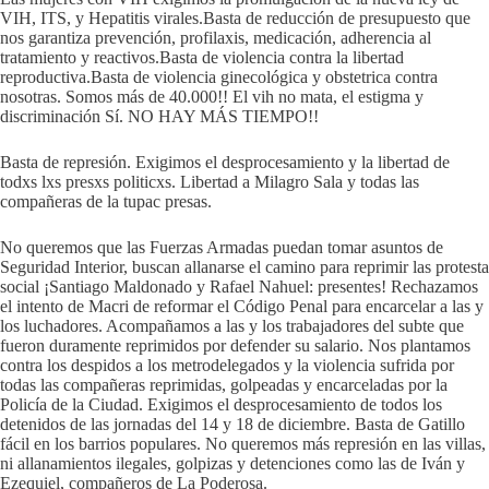
VIH, ITS, y Hepatitis virales.Basta de reducción de presupuesto que
nos garantiza prevención, profilaxis, medicación, adherencia al
tratamiento y reactivos.Basta de violencia contra la libertad
reproductiva.Basta de violencia ginecológica y obstetrica contra
nosotras. Somos más de 40.000!! El vih no mata, el estigma y
discriminación Sí. NO HAY MÁS TIEMPO!!
Basta de represión. Exigimos el desprocesamiento y la libertad de
todxs lxs presxs politicxs. Libertad a Milagro Sala y todas las
compañeras de la tupac presas.
No queremos que las Fuerzas Armadas puedan tomar asuntos de
Seguridad Interior, buscan allanarse el camino para reprimir las protesta
social ¡Santiago Maldonado y Rafael Nahuel: presentes! Rechazamos
el intento de Macri de reformar el Código Penal para encarcelar a las y
los luchadores. Acompañamos a las y los trabajadores del subte que
fueron duramente reprimidos por defender su salario. Nos plantamos
contra los despidos a los metrodelegados y la violencia sufrida por
todas las compañeras reprimidas, golpeadas y encarceladas por la
Policía de la Ciudad. Exigimos el desprocesamiento de todos los
detenidos de las jornadas del 14 y 18 de diciembre. Basta de Gatillo
fácil en los barrios populares. No queremos más represión en las villas,
ni allanamientos ilegales, golpizas y detenciones como las de Iván y
Ezequiel, compañeros de La Poderosa.