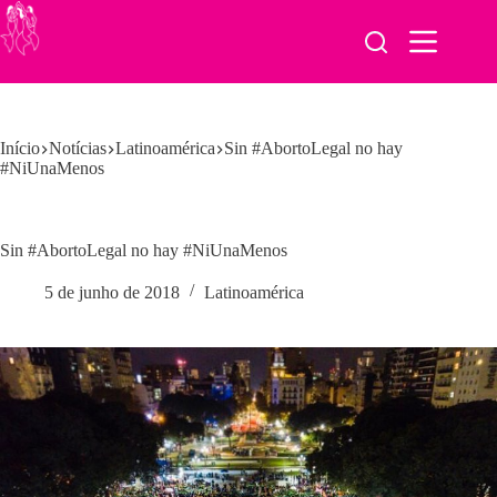
Pular
para
o
conteúdo
Início
Notícias
Latinoamérica
Sin #AbortoLegal no hay
#NiUnaMenos
Sin #AbortoLegal no hay #NiUnaMenos
5 de junho de 2018
Latinoamérica