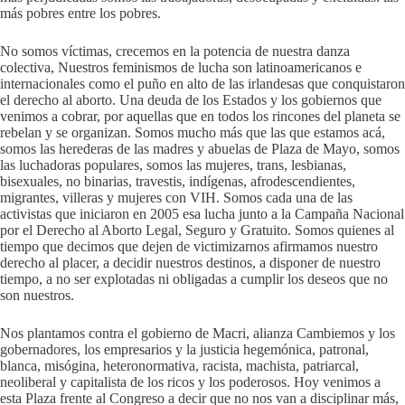
más pobres entre los pobres.
No somos víctimas, crecemos en la potencia de nuestra danza
colectiva, Nuestros feminismos de lucha son latinoamericanos e
internacionales como el puño en alto de las irlandesas que conquistaron
el derecho al aborto. Una deuda de los Estados y los gobiernos que
venimos a cobrar, por aquellas que en todos los rincones del planeta se
rebelan y se organizan. Somos mucho más que las que estamos acá,
somos las herederas de las madres y abuelas de Plaza de Mayo, somos
las luchadoras populares, somos las mujeres, trans, lesbianas,
bisexuales, no binarias, travestis, indígenas, afrodescendientes,
migrantes, villeras y mujeres con VIH. Somos cada una de las
activistas que iniciaron en 2005 esa lucha junto a la Campaña Nacional
por el Derecho al Aborto Legal, Seguro y Gratuito. Somos quienes al
tiempo que decimos que dejen de victimizarnos afirmamos nuestro
derecho al placer, a decidir nuestros destinos, a disponer de nuestro
tiempo, a no ser explotadas ni obligadas a cumplir los deseos que no
son nuestros.
Nos plantamos contra el gobierno de Macri, alianza Cambiemos y los
gobernadores, los empresarios y la justicia hegemónica, patronal,
blanca, misógina, heteronormativa, racista, machista, patriarcal,
neoliberal y capitalista de los ricos y los poderosos. Hoy venimos a
esta Plaza frente al Congreso a decir que no nos van a disciplinar más,