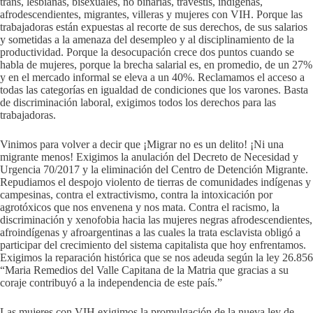
trans, lesbianas, bisexuales, no binarias, travestis, indígenas,
afrodescendientes, migrantes, villeras y mujeres con VIH. Porque las
trabajadoras están expuestas al recorte de sus derechos, de sus salarios
y sometidas a la amenaza del desempleo y al disciplinamiento de la
productividad. Porque la desocupación crece dos puntos cuando se
habla de mujeres, porque la brecha salarial es, en promedio, de un 27%
y en el mercado informal se eleva a un 40%. Reclamamos el acceso a
todas las categorías en igualdad de condiciones que los varones. Basta
de discriminación laboral, exigimos todos los derechos para las
trabajadoras.
Vinimos para volver a decir que ¡Migrar no es un delito! ¡Ni una
migrante menos! Exigimos la anulación del Decreto de Necesidad y
Urgencia 70/2017 y la eliminación del Centro de Detención Migrante.
Repudiamos el despojo violento de tierras de comunidades indígenas y
campesinas, contra el extractivismo, contra la intoxicación por
agrotóxicos que nos envenena y nos mata. Contra el racismo, la
discriminación y xenofobia hacia las mujeres negras afrodescendientes,
afroindígenas y afroargentinas a las cuales la trata esclavista obligó a
participar del crecimiento del sistema capitalista que hoy enfrentamos.
Exigimos la reparación histórica que se nos adeuda según la ley 26.856
“Maria Remedios del Valle Capitana de la Matria que gracias a su
coraje contribuyó a la independencia de este país.”
Las mujeres con VIH exigimos la promulgación de la nueva ley de