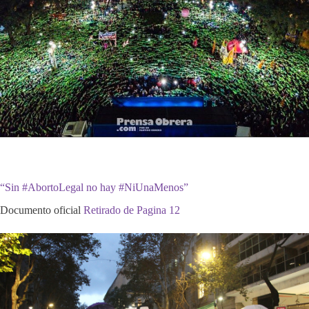
“Sin #AbortoLegal no hay #NiUnaMenos”
Documento oficial
Retirado de Pagina 12