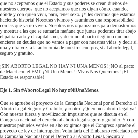
que no aceptamos que el Estado y sus poderes se crean dueños de
nuestros cuerpos, que no aceptamos que nos digan cómo, cuándo,
dónde y con quién vivir, parir, tener sexo. ¡Y les decimos que estamos
haciendo historia! Nosotras vivimos y asumimos una responsabilidad
con las que ya no viven. Nosotras nos organizamos para demostrarnos
y mostrar a las que se sumarán mañana que juntas podemos tirar abajo
el patriarcado y el capitalismo, y decir no al pacto ilegítimo que nos
encierra en deudas que no vamos a pagar con nuestras vidas, y decir sí,
una y otra vez, a la autonomía de nuestros cuerpos, sí al aborto legal,
seguro y gratuito.
¡SIN ABORTO LEGAL NO HAY NI UNA MENOS! ¡NO al pacto
de Macri con el FMI! ¡Ni Una Menos! ¡Vivas Nos Queremos! ¡El
Estado es responsable!
Eje 1. Sin #AbortoLegal No hay #NiUnaMenos.
Que se apruebe el proyecto de la Campaña Nacional por el Derecho al
Aborto Legal Seguro y Gratuito, ¡no otro! ¡Queremos aborto legal ya!
Con nuestra fuerza y movilización impusimos que se discuta en el
Congreso nacional el derecho al aborto legal seguro y gratuito. Y con
nuestros pañuelos verdes en alto exigimos que el Congreso apruebe el
proyecto de ley de Interrupción Voluntaria del Embarazo redactado por
la Campaña Nacional por el Derecho al Aborto Legal, Seguro y