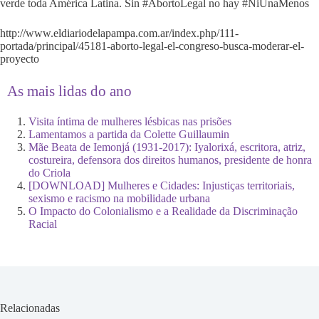
verde toda América Latina. Sin #AbortoLegal no hay #NiUnaMenos
http://www.eldiariodelapampa.com.ar/index.php/111-
portada/principal/45181-aborto-legal-el-congreso-busca-moderar-el-
proyecto
As mais lidas do ano
Visita íntima de mulheres lésbicas nas prisões
Lamentamos a partida da Colette Guillaumin
Mãe Beata de Iemonjá (1931-2017): Iyalorixá, escritora, atriz,
costureira, defensora dos direitos humanos, presidente de honra
do Criola
[DOWNLOAD] Mulheres e Cidades: Injustiças territoriais,
sexismo e racismo na mobilidade urbana
O Impacto do Colonialismo e a Realidade da Discriminação
Racial
Relacionadas