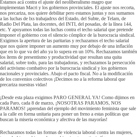
Estamos acá contra el ajuste del neoliberalismo magro que
implementan Macri y los gobiernos provinciales. El ajuste nos recorta,
nos precariza, nos quiere debilitar pero estamos juntas y nos sumamos
a las luchas de lxs trabajadrxs del Estado, del Subte, de Telam, de
Radio Del Plata, las docentes, del INTI, del posadas, de la línea 144,
etc. Y apoyamos todas las luchas contra el techo salarial que pretende
imponer el gobierno con el silencio cómplice de la burocracia sindical.
Exigimos la apertura de las paritarias y rechazamos el techo salarial
que nos quiere imponer un aumento muy por debajo de una inflación
que en lo que va del año ya lo supera en un 10%. Rechazamos también
los ítems de presentismo y productividad que resultan una quita
salarial, sobre todo, para las trabajadoras, y rechazamos la persecución
del activismo combativo por la burocracia sindical y los gobiernos
nacionales y provinciales. Abajo el pacto fiscal. No a la modificación
de los convenios colectivos ¡Decimos no a la reforma laboral que
precariza nuestras vidas!
¡Desde esta plaza exigimos PARO GENERAL YA! Como dijimos en
cada Paro, cada 8 de marzo, ¡NOSOTRAS PARAMOS, NOS
PARAMOS! ¡aprendan del ejemplo del movimiento feminista que sale
a la calle en forma unitaria para poner un freno a estas políticas que
buscan la miseria económica y afectiva de las mayorías!
Rechazamos todas las formas de violencia laboral contra las mujeres,