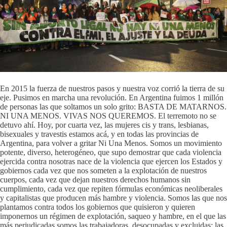
En 2015 la fuerza de nuestros pasos y nuestra voz corrió la tierra de su
eje. Pusimos en marcha una revolución. En Argentina fuimos 1 millón
de personas las que soltamos un solo grito: BASTA DE MATARNOS.
NI UNA MENOS. VIVAS NOS QUEREMOS. El terremoto no se
detuvo ahí. Hoy, por cuarta vez, las mujeres cis y trans, lesbianas,
bisexuales y travestis estamos acá, y en todas las provincias de
Argentina, para volver a gritar Ni Una Menos. Somos un movimiento
potente, diverso, heterogéneo, que supo demostrar que cada violencia
ejercida contra nosotras nace de la violencia que ejercen los Estados y
gobiernos cada vez que nos someten a la explotación de nuestros
cuerpos, cada vez que dejan nuestros derechos humanos sin
cumplimiento, cada vez que repiten fórmulas económicas neoliberales
y capitalistas que producen más hambre y violencia. Somos las que nos
plantamos contra todos los gobiernos que quisieron y quieren
imponernos un régimen de explotación, saqueo y hambre, en el que las
más perjudicadas somos las trabajadoras, desocupadas y excluidas: las