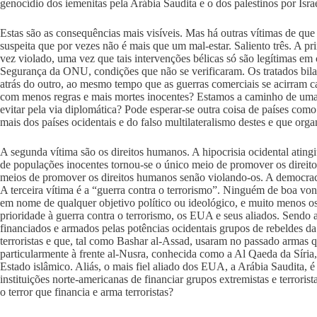
genocídio dos iemenitas pela Arábia Saudita e o dos palestinos por Israe
Estas são as consequências mais visíveis. Mas há outras vítimas de q
suspeita que por vezes não é mais que um mal-estar. Saliento três. A pri
vez violado, uma vez que tais intervenções bélicas só são legítimas e
Segurança da ONU, condições que não se verificaram. Os tratados bilater
atrás do outro, ao mesmo tempo que as guerras comerciais se acirram 
com menos regras e mais mortes inocentes? Estamos a caminho de uma
evitar pela via diplomática? Pode esperar-se outra coisa de países como
mais dos países ocidentais e do falso multilateralismo destes e que org
A segunda vítima são os direitos humanos. A hipocrisia ocidental atingi
de populações inocentes tornou-se o único meio de promover os direit
meios de promover os direitos humanos senão violando-os. A democracia
A terceira vítima é a “guerra contra o terrorismo”. Ninguém de boa vo
em nome de qualquer objetivo político ou ideológico, e muito menos os
prioridade à guerra contra o terrorismo, os EUA e seus aliados. Send
financiados e armados pelas potências ocidentais grupos de rebeldes d
terroristas e que, tal como Bashar al-Assad, usaram no passado armas 
particularmente à frente al-Nusra, conhecida como a Al Qaeda da Síria
Estado islâmico. Aliás, o mais fiel aliado dos EUA, a Arábia Saudita,
instituições norte-americanas de financiar grupos extremistas e terroris
o terror que financia e arma terroristas?