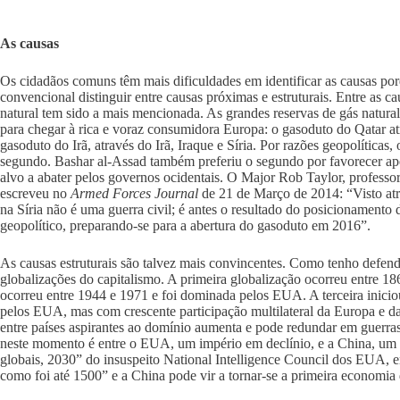
As causas
Os cidadãos comuns têm mais dificuldades em identificar as causas porq
convencional distinguir entre causas próximas e estruturais. Entre as c
natural tem sido a mais mencionada. As grandes reservas de gás natural d
para chegar à rica e voraz consumidora Europa: o gasoduto do Qatar atr
gasoduto do Irã, através do Irã, Iraque e Síria. Por razões geopolíticas
segundo. Bashar al-Assad também preferiu o segundo por favorecer apen
alvo a abater pelos governos ocidentais. O Major Rob Taylor, profes
escreveu no
Armed Forces Journal
de 21 de Março de 2014: “Visto atr
na Síria não é uma guerra civil; é antes o resultado do posicionamento d
geopolítico, preparando-se para a abertura do gasoduto em 2016”.
As causas estruturais são talvez mais convincentes. Como tenho defen
globalizações do capitalismo. A primeira globalização ocorreu entre 18
ocorreu entre 1944 e 1971 e foi dominada pelos EUA. A terceira inici
pelos EUA, mas com crescente participação multilateral da Europa e da 
entre países aspirantes ao domínio aumenta e pode redundar em guerras 
neste momento é entre o EUA, um império em declínio, e a China, um
globais, 2030” do insuspeito National Intelligence Council dos EUA,
como foi até 1500” e a China pode vir a tornar-se a primeira economi