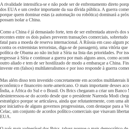
A rivalidade intensifica-se e não pode ser de enfrentamento direto porq
dos EUA e um credor importante da sua dívida pública. A guerra comerci
porque quem dominar estas (a automação ou robótica) dominará a pró
possam isolar a China.
Como a China é já demasiado forte, tem de ser enfrentada através dos s
recentes entre os dois países preveem transações comerciais, sobretu
fatal para a moeda de reserva internacional. A Rússia em caso algum pod
contra os extremistas terroristas, diga-se de passagem), uma vitória qu
política de Obama ao não incluir a Síria na lista das prioridades. Por 
regressar à Síria e continuar a guerra por mais alguns anos, como acon
outro aliado e tem de ser hostilizado de modo a embaraçar a China. Fi
investe em (falsos) multilateralismos e por isso responde à guerra come
Mas além disso tem investido concretamente em acordos multilaterais li
econômico e financeiro norte-americano. O mais importante desses acor
Índia, a África do Sul e o Brasil. Os Brics chegaram a criar um Banco M
desinteressou-se do acordo desde que o presidente Narenda Modi chegou
estratégico porque se articulava, ainda que relutantemente, com uma al
por iniciativa de alguns governos progressistas, com destaque para a
Celac, um conjunto de acordos político-comerciais que visavam libertar
EUA.
O país mais vulnerável dos Brics, talvez porque o mais democrático de t