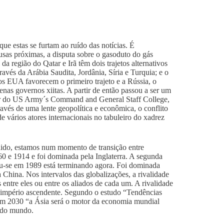
ue estas se furtam ao ruído das notícias. É
ausas próximas, a disputa sobre o gasoduto do gás
a região do Qatar e Irã têm dois trajetos alternativos
avés da Arábia Saudita, Jordânia, Síria e Turquia; e o
, os EUA favorecem o primeiro trajeto e a Rússia, o
as governos xiitas. A partir de então passou a ser um
sor do US Army´s Command and General Staff College,
avés de uma lente geopolítica e econômica, o conflito
e vários atores internacionais no tabuleiro do xadrez
dido, estamos num momento de transição entre
60 e 1914 e foi dominada pela Inglaterra. A segunda
ou-se em 1989 está terminando agora. Foi dominada
China. Nos intervalos das globalizações, a rivalidade
entre eles ou entre os aliados de cada um. A rivalidade
 império ascendente. Segundo o estudo “Tendências
 em 2030 “a Ásia será o motor da economia mundial
a do mundo.