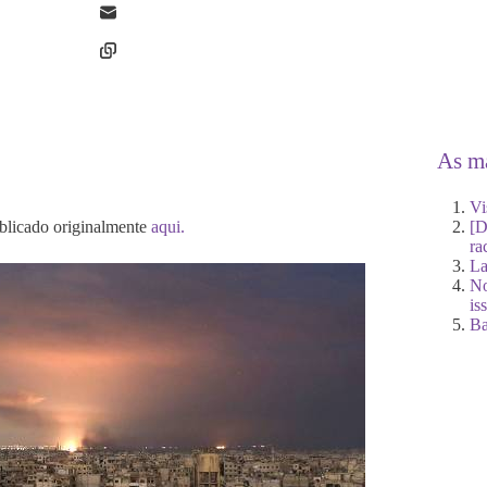
As ma
Vi
ublicado originalmente
aqui.
[D
ra
La
No
is
Ba