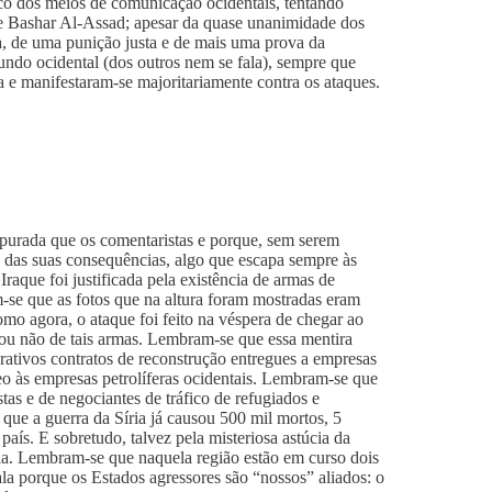
co dos meios de comunicação ocidentais, tentando
de Bashar Al-Assad; apesar da quase unanimidade dos
ia, de uma punição justa e de mais uma prova da
mundo ocidental (dos outros nem se fala), sempre que
a e manifestaram-se majoritariamente contra os ataques.
urada que os comentaristas e porque, sem serem
to das suas consequências, algo que escapa sempre às
aque foi justificada pela existência de armas de
-se que as fotos que na altura foram mostradas eram
mo agora, o ataque foi feito na véspera de chegar ao
 ou não de tais armas. Lembram-se que essa mentira
rativos contratos de reconstrução entregues a empresas
eo às empresas petrolíferas ocidentais. Lembram-se que
tas e de negociantes de tráfico de refugiados e
que a guerra da Síria já causou 500 mil mortos, 5
país. E sobretudo, talvez pela misteriosa astúcia da
dia. Lembram-se que naquela região estão em curso dois
la porque os Estados agressores são “nossos” aliados: o