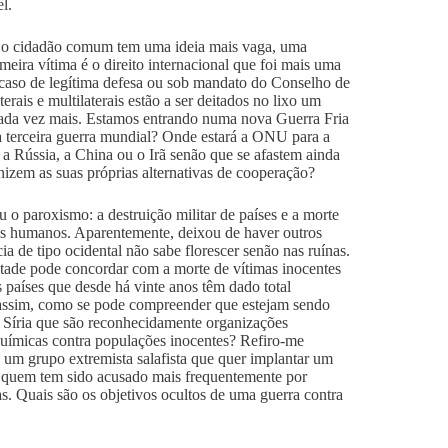
l.
ue o cidadão comum tem uma ideia mais vaga, uma
meira vítima é o direito internacional que foi mais uma
m caso de legítima defesa ou sob mandato do Conselho de
ais e multilaterais estão a ser deitados no lixo um
cada vez mais. Estamos entrando numa nova Guerra Fria
 terceira guerra mundial? Onde estará a ONU para a
 a Rússia, a China ou o Irã senão que se afastem ainda
anizem as suas próprias alternativas de cooperação?
u o paroxismo: a destruição militar de países e a morte
os humanos. Aparentemente, deixou de haver outros
 de tipo ocidental não sabe florescer senão nas ruínas.
ntade pode concordar com a morte de vítimas inocentes
 países que desde há vinte anos têm dado total
o assim, como se pode compreender que estejam sendo
a Síria que são reconhecidamente organizações
químicas contra populações inocentes? Refiro-me
, um grupo extremista salafista que quer implantar um
 é quem tem sido acusado mais frequentemente por
tas. Quais são os objetivos ocultos de uma guerra contra