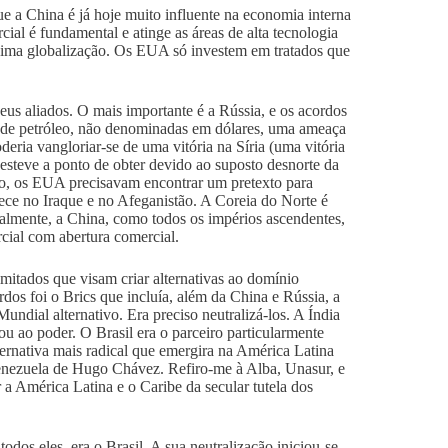
ue a China é já hoje muito influente na economia interna
al é fundamental e atinge as áreas de alta tecnologia
xima globalização. Os EUA só investem em tratados que
eus aliados. O mais importante é a Rússia, e os acordos
do de petróleo, não denominadas em dólares, uma ameaça
eria vangloriar-se de uma vitória na Síria (uma vitória
e esteve a ponto de obter devido ao suposto desnorte da
isso, os EUA precisavam encontrar um pretexto para
tece no Iraque e no Afeganistão. A Coreia do Norte é
nalmente, a China, como todos os impérios ascendentes,
rcial com abertura comercial.
mitados que visam criar alternativas ao domínio
dos foi o Brics que incluía, além da China e Rússia, a
undial alternativo. Era preciso neutralizá-los. A Índia
 ao poder. O Brasil era o parceiro particularmente
ternativa mais radical que emergira na América Latina
 Venezuela de Hugo Chávez. Refiro-me à Alba, Unasur, e
 a América Latina e o Caribe da secular tutela dos
odos eles, era o Brasil. A sua neutralização iniciou-se