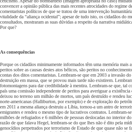
ceticismo. Apesar do bombardeio (imagem apropriada no caso) midiáti
convencer a opinião pública das mais recentes atrocidades do regime 
comentaristas políticos de que se tratou de uma intervenção humanitár
vitalidade da “aliança ocidental”; apesar de tudo isto, os cidadãos do 
consultados, mostraram as suas dúvidas a respeito da narrativa midiátic
Por que?
As consequências
Porque os cidadãos minimamente informados têm uma memória mais ap
peritos sobre as causas destes atos bélicos, são peritos no conhecimen
contas dos ditos comentaristas. Lembram-se que em 2003 a invasão do Ir
destruição em massa, que se provou mais tarde não existirem. Lembram
fotomontagens para dar credibilidade à mentira. Lembram-se que, tal co
país uma comissão independente de peritos para averiguar a existência
deixou no terreno um milhão de mortos, um país destruído e rendeu luc
norte-americanas (Halliburton, por exemplo) e de exploração do petról
em 2011 a mesma aliança destruiu a Líbia, tornou-a um antro de terroris
emigrantes e rendeu o mesmo tipo de lucrativos contratos. Lembram-se 
milhões de refugiados e 6 milhões de pessoas deslocadas no interior do 
razão de que falava Hegel, lembram-se do que lhes não é dito pela mí
genocídios perpetrados por terrorismo de Estado de que quase não se fa