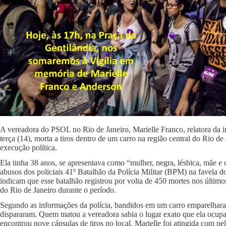
A vereadora do PSOL no Rio de Janeiro, Marielle Franco, relatora da in
terça (14), morta a tiros dentro de um carro na região central do Rio d
execução política.
Ela tinha 38 anos, se apresentava como “mulher, negra, lésbica, mãe e 
abusos dos policiais 41º Batalhão da Polícia Militar (BPM) na favela d
indicam que esse batalhão registrou por volta de 450 mortes nos último
do Rio de Janeiro durante o período.
Segundo as informações da polícia, bandidos em um carro emparelhara
dispararam. Quem matou a vereadora sabia o lugar exato que ela ocupava
encontrou nove cápsulas de tiros no local. Marielle foi atingida com pe