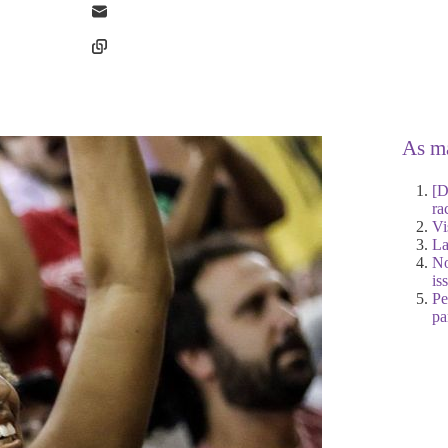
As ma
[D
ra
Vi
La
No
is
Pe
pa