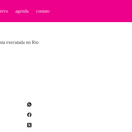
ervo
agenda
contato
ista executada no Rio