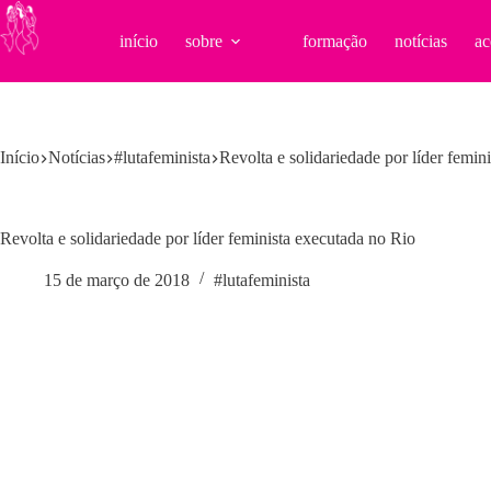
Pular
para
início
sobre
formação
notícias
ac
o
conteúdo
Início
Notícias
#lutafeminista
Revolta e solidariedade por líder femin
Revolta e solidariedade por líder feminista executada no Rio
15 de março de 2018
#lutafeminista