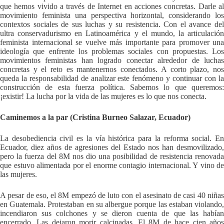
que hemos vivido a través de Internet en acciones concretas. Darle al
movimiento feminista una perspectiva horizontal, considerando los
contextos sociales de sus luchas y su resistencia. Con el avance del
ultra conservadurismo en Latinoamérica y el mundo, la articulación
feminista internacional se vuelve más importante para promover una
ideología que enfrente los problemas sociales con propuestas. Los
movimientos feministas han logrado conectar alrededor de luchas
concretas y el reto es mantenernos conectados. A corto plazo, nos
queda la responsabilidad de analizar este fenómeno y continuar con la
construcción de esta fuerza política. Sabemos lo que queremos:
¡existir! La lucha por la vida de las mujeres es lo que nos conecta.
Caminemos a la par (Cristina Burneo Salazar, Ecuador)
La desobediencia civil es la vía histórica para la reforma social. En
Ecuador, diez años de agresiones del Estado nos han desmovilizado,
pero la fuerza del 8M nos dio una posibilidad de resistencia renovada
que estuvo alimentada por el enorme contagio internacional. Y vino de
las mujeres.
A pesar de eso, el 8M empezó de luto con el asesinato de casi 40 niñas
en Guatemala. Protestaban en su albergue porque las estaban violando,
incendiaron sus colchones y se dieron cuenta de que las habían
encerrado. Las dejaron morir calcinadas. El 8M de hace cien años