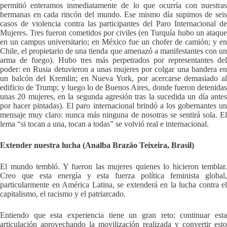
permitió enteramos inmediatamente de lo que ocurría con nuestras
hermanas en cada rincón del mundo. Ese mismo día supimos de seis
casos de violencia contra las participantes del Paro Internacional de
Mujeres. Tres fueron cometidos por civiles (en Turquía hubo un ataque
en un campus universitario; en México fue un chofer de camión; y en
Chile, el propietario de una tienda que amenazó a manifestantes con un
arma de fuego). Hubo tres más perpetrados por representantes del
poder: en Rusia detuvieron a unas mujeres por colgar una bandera en
un balcón del Kremlin; en Nueva York, por acercarse demasiado al
edificio de Trump; y luego lo de Buenos Aires, donde fueron detenidas
unas 20 mujeres, en la segunda agresión tras la sucedida un día antes
por hacer pintadas). El paro internacional brindó a los gobernantes un
mensaje muy claro: nunca más ninguna de nosotras se sentirá sola. El
lema “si tocan a una, tocan a todas” se volvió real e internacional.
Extender nuestra lucha (Analba Brazão Teixeira, Brasil)
El mundo tembló. Y fueron las mujeres quienes lo hicieron temblar.
Creo que esta energía y esta fuerza política feminista global,
particularmente en América Latina, se extenderá en la lucha contra el
capitalismo, el racismo y el patriarcado.
Entiendo que esta experiencia tiene un gran reto: continuar esta
articulación aprovechando la movilización realizada y convertir esto