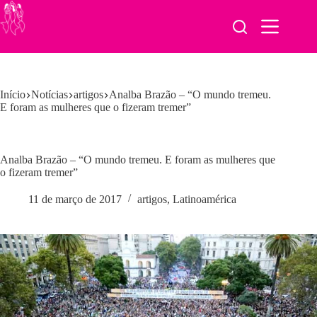
Pular
para
o
conteúdo
Início
Notícias
artigos
Analba Brazão – “O mundo tremeu.
E foram as mulheres que o fizeram tremer”
Analba Brazão – “O mundo tremeu. E foram as mulheres que
o fizeram tremer”
11 de março de 2017
artigos
,
Latinoamérica